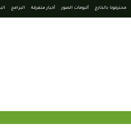
محترفونا بالخارج
ألبومات الصور
أخبار متفرقة
البرامج
الب