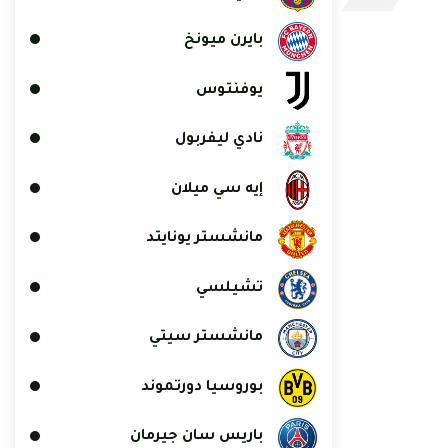
بايرن ميونخ
يوفنتوس
نادي ليفربول
إيه سي ميلان
مانشستر يونايتد
تشيلسي
مانشستر سيتي
بوروسيا دورتموند
باريس سان جيرمان