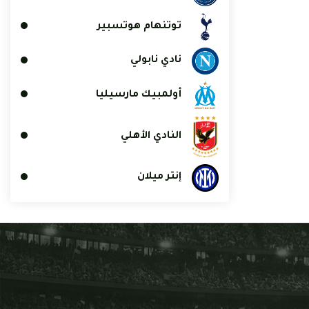
توتنهام هوتسبير
نادي نابولي
أولمبيك مارسيليا
النادي الأهلي
إنتر ميلان