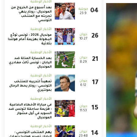
الأخبار الوطنية
بعد أسبوع من الخروج من
المونديال : رونار ينهي
23:9
تجربته مع المنتخب
التونسي
الأخبار الوطنية
مونديال 2026 : تونس تودّع
10:27
البطولة بهزيمة أمام هولندا
بثلاثية
الأخبار الوطنية
بعد الخسارة المذلة ضد
8:29
اليابان : تونس ثالث مغادري
المونديال
الأخبار الوطنية
تمهيداً لتدريبه للمنتخب
6:12
التونسي : رونار يحط الرحال
بمونتيري
الأخبار الوطنية
في مباراة الأخطاء الدفاعية
: هزيمة ساحقة لتونس ضد
11:53
السويد في أول مشوار
المونديال
الأخبار الوطنية
يهم المنتخب التونسي :
23:48
اليابان تصدم هولندا بتعادل