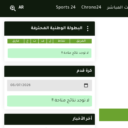
ث المباشر
Chrono24
Sports 24
AR
البطولة الوطنية المحترفة
الفريق
نقاط
ل
ف
ت
خ
فارق
لا توجد نتائج متاحة !!
كرة قدم
لا توجد نتائج متاحة !!
أخر الأخبار