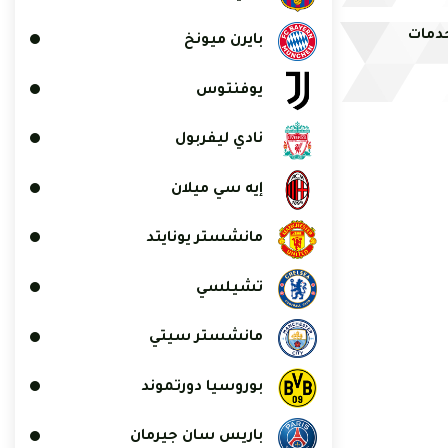
خدمات
بايرن ميونخ
يوفنتوس
نادي ليفربول
إيه سي ميلان
مانشستر يونايتد
تشيلسي
مانشستر سيتي
بوروسيا دورتموند
باريس سان جيرمان