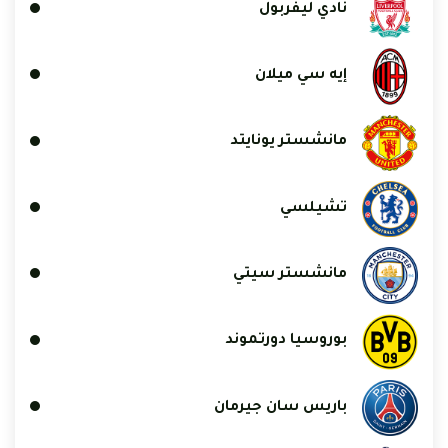
نادي ليفربول
إيه سي ميلان
مانشستر يونايتد
تشيلسي
مانشستر سيتي
بوروسيا دورتموند
باريس سان جيرمان