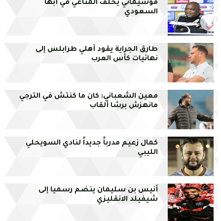
موسيماني يخلف المناعي في أبها
السعودي
طارق الجراية يقود أهلي طرابلس إلى
نهائيات كأس العرب
معين الشعباني: كان ما كنتش في الترجي
مانهزش برشا ألقاب
كمال زعيم مدرباً جديداً لنادي السويحلي
الليبي
أنيس بن سليمان ينضم رسميا إلى
شيفيلد الانقليزي