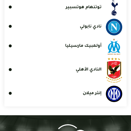
توتنهام هوتسبير
نادي نابولي
أولمبيك مارسيليا
النادي الأهلي
إنتر ميلان