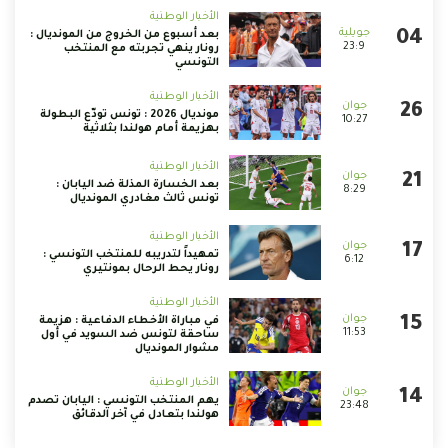
الأخبار الوطنية
بعد أسبوع من الخروج من المونديال :
23:9
رونار ينهي تجربته مع المنتخب
التونسي
الأخبار الوطنية
مونديال 2026 : تونس تودّع البطولة
10:27
بهزيمة أمام هولندا بثلاثية
الأخبار الوطنية
بعد الخسارة المذلة ضد اليابان :
8:29
تونس ثالث مغادري المونديال
الأخبار الوطنية
تمهيداً لتدريبه للمنتخب التونسي :
6:12
رونار يحط الرحال بمونتيري
الأخبار الوطنية
في مباراة الأخطاء الدفاعية : هزيمة
11:53
ساحقة لتونس ضد السويد في أول
مشوار المونديال
الأخبار الوطنية
يهم المنتخب التونسي : اليابان تصدم
23:48
هولندا بتعادل في آخر الدقائق