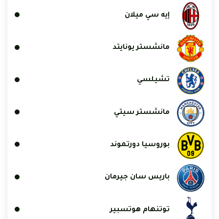
إيه سي ميلان
مانشستر يونايتد
تشيلسي
مانشستر سيتي
بوروسيا دورتموند
باريس سان جيرمان
توتنهام هوتسبير