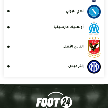
نادي نابولي
أولمبيك مارسيليا
النادي الأهلي
إنتر ميلان