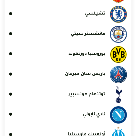
تشيلسي
مانشستر سيتي
بوروسيا دورتموند
باريس سان جيرمان
توتنهام هوتسبير
نادي نابولي
أولمبيك مارسيليا