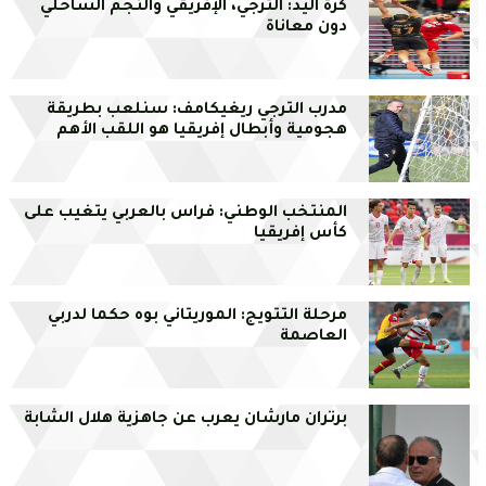
كرة اليد: الترجي، الإفريقي والنجم الساحلي
دون معاناة
مدرب الترجي ريغيكامف: سنلعب بطريقة
هجومية وأبطال إفريقيا هو اللقب الأهم
المنتخب الوطني: فراس بالعربي يتغيب على
كأس إفريقيا
مرحلة التتويج: الموريتاني بوه حكما لدربي
العاصمة
برتران مارشان يعرب عن جاهزية هلال الشابة