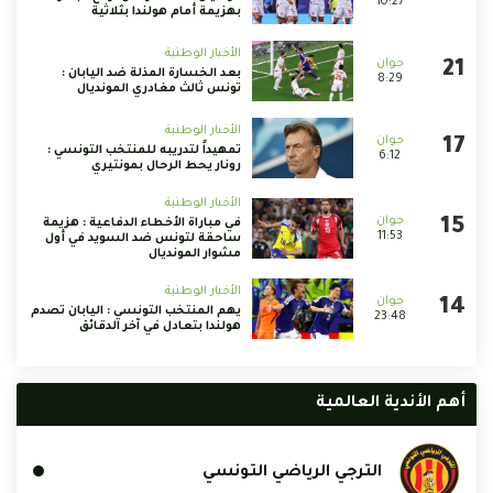
10:27
بهزيمة أمام هولندا بثلاثية
الأخبار الوطنية
بعد الخسارة المذلة ضد اليابان :
8:29
تونس ثالث مغادري المونديال
الأخبار الوطنية
تمهيداً لتدريبه للمنتخب التونسي :
6:12
رونار يحط الرحال بمونتيري
الأخبار الوطنية
في مباراة الأخطاء الدفاعية : هزيمة
11:53
ساحقة لتونس ضد السويد في أول
مشوار المونديال
الأخبار الوطنية
يهم المنتخب التونسي : اليابان تصدم
23:48
هولندا بتعادل في آخر الدقائق
أهم الأندية العالمية
الترجي الرياضي التونسي