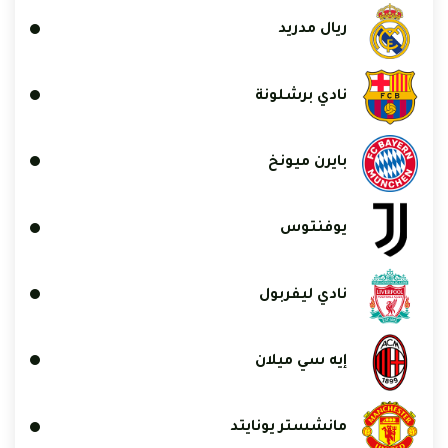
ريال مدريد
نادي برشلونة
بايرن ميونخ
يوفنتوس
نادي ليفربول
إيه سي ميلان
مانشستر يونايتد