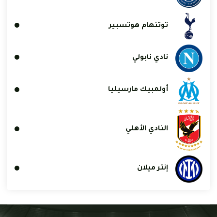
توتنهام هوتسبير
نادي نابولي
أولمبيك مارسيليا
النادي الأهلي
إنتر ميلان