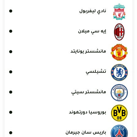
نادي ليفربول
إيه سي ميلان
مانشستر يونايتد
تشيلسي
مانشستر سيتي
بوروسيا دورتموند
باريس سان جيرمان