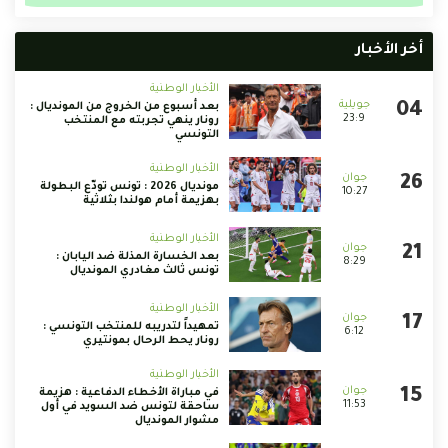
أخر الأخبار
الأخبار الوطنية
بعد أسبوع من الخروج من المونديال :
23:9
رونار ينهي تجربته مع المنتخب
التونسي
الأخبار الوطنية
مونديال 2026 : تونس تودّع البطولة
10:27
بهزيمة أمام هولندا بثلاثية
الأخبار الوطنية
بعد الخسارة المذلة ضد اليابان :
8:29
تونس ثالث مغادري المونديال
الأخبار الوطنية
تمهيداً لتدريبه للمنتخب التونسي :
6:12
رونار يحط الرحال بمونتيري
الأخبار الوطنية
في مباراة الأخطاء الدفاعية : هزيمة
11:53
ساحقة لتونس ضد السويد في أول
مشوار المونديال