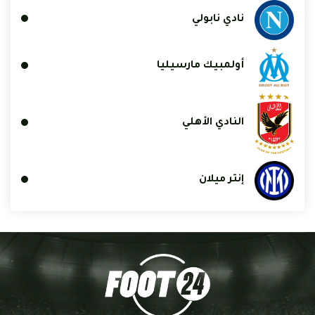
نادي نابولي
أولمبيك مارسيليا
النادي الأهلي
إنتر ميلان