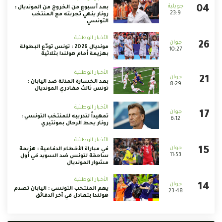
بعد أسبوع من الخروج من المونديال :
23:9
رونار ينهي تجربته مع المنتخب
التونسي
الأخبار الوطنية
مونديال 2026 : تونس تودّع البطولة
10:27
بهزيمة أمام هولندا بثلاثية
الأخبار الوطنية
بعد الخسارة المذلة ضد اليابان :
8:29
تونس ثالث مغادري المونديال
الأخبار الوطنية
تمهيداً لتدريبه للمنتخب التونسي :
6:12
رونار يحط الرحال بمونتيري
الأخبار الوطنية
في مباراة الأخطاء الدفاعية : هزيمة
11:53
ساحقة لتونس ضد السويد في أول
مشوار المونديال
الأخبار الوطنية
يهم المنتخب التونسي : اليابان تصدم
23:48
هولندا بتعادل في آخر الدقائق