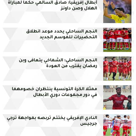
أبطال إفريقيا: صادق السالمي حكما لمباراة
الهلال وصن داونز
النجم الساحلي يحدد موعد انطلاق
التحضيرات للموسم الجديد
النجم الساحلي: الشماخي يتعافى وبن
رمضان يقترب من العودة
ممثلا الكرة التونسية ينتظران خصومهما
في دور مجموعات دوري الأبطال
النادي الإفريقي يختتم تربصه بمواجهة ترجي
جرجيس