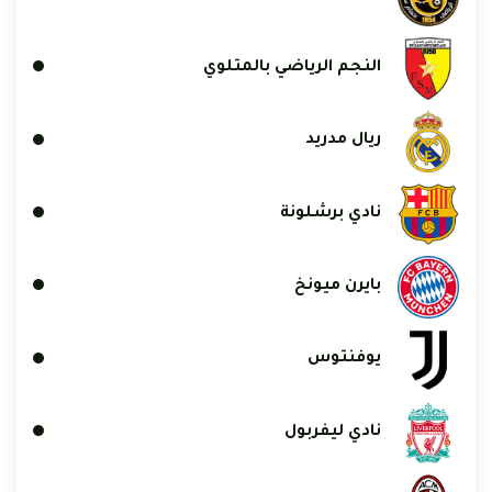
النجم الرياضي بالمتلوي
ريال مدريد
نادي برشلونة
بايرن ميونخ
يوفنتوس
نادي ليفربول