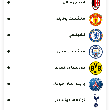
إيه سي ميلان
مانشستر يونايتد
تشيلسي
مانشستر سيتي
بوروسيا دورتموند
باريس سان جيرمان
توتنهام هوتسبير