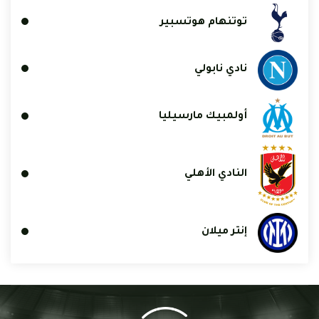
توتنهام هوتسبير
نادي نابولي
أولمبيك مارسيليا
النادي الأهلي
إنتر ميلان