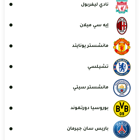
نادي ليفربول
إيه سي ميلان
مانشستر يونايتد
تشيلسي
مانشستر سيتي
بوروسيا دورتموند
باريس سان جيرمان