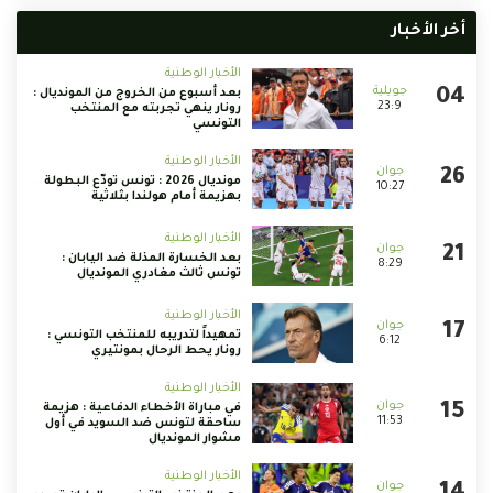
أخر الأخبار
الأخبار الوطنية
بعد أسبوع من الخروج من المونديال :
23:9
رونار ينهي تجربته مع المنتخب
التونسي
الأخبار الوطنية
مونديال 2026 : تونس تودّع البطولة
10:27
بهزيمة أمام هولندا بثلاثية
الأخبار الوطنية
بعد الخسارة المذلة ضد اليابان :
8:29
تونس ثالث مغادري المونديال
الأخبار الوطنية
تمهيداً لتدريبه للمنتخب التونسي :
6:12
رونار يحط الرحال بمونتيري
الأخبار الوطنية
في مباراة الأخطاء الدفاعية : هزيمة
11:53
ساحقة لتونس ضد السويد في أول
مشوار المونديال
الأخبار الوطنية