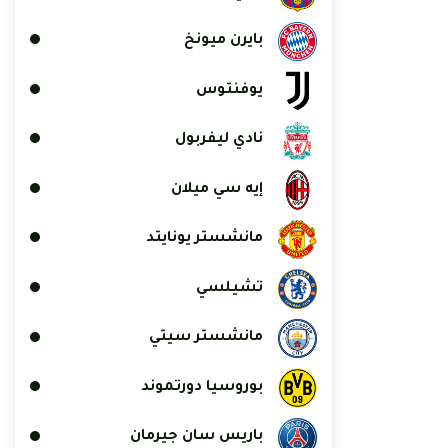
بايرن ميونخ
يوفنتوس
نادي ليفربول
إيه سي ميلان
مانشستر يونايتد
تشيلسي
مانشستر سيتي
بوروسيا دورتموند
باريس سان جيرمان