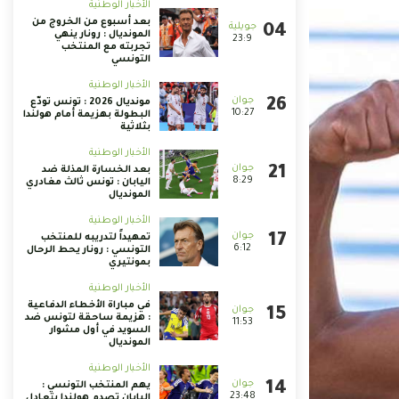
الأخبار الوطنية
بعد أسبوع من الخروج من
المونديال : رونار ينهي
23:9
تجربته مع المنتخب
التونسي
الأخبار الوطنية
مونديال 2026 : تونس تودّع
10:27
البطولة بهزيمة أمام هولندا
بثلاثية
الأخبار الوطنية
بعد الخسارة المذلة ضد
8:29
اليابان : تونس ثالث مغادري
المونديال
الأخبار الوطنية
تمهيداً لتدريبه للمنتخب
6:12
التونسي : رونار يحط الرحال
بمونتيري
الأخبار الوطنية
في مباراة الأخطاء الدفاعية
: هزيمة ساحقة لتونس ضد
11:53
السويد في أول مشوار
المونديال
الأخبار الوطنية
يهم المنتخب التونسي :
23:48
اليابان تصدم هولندا بتعادل