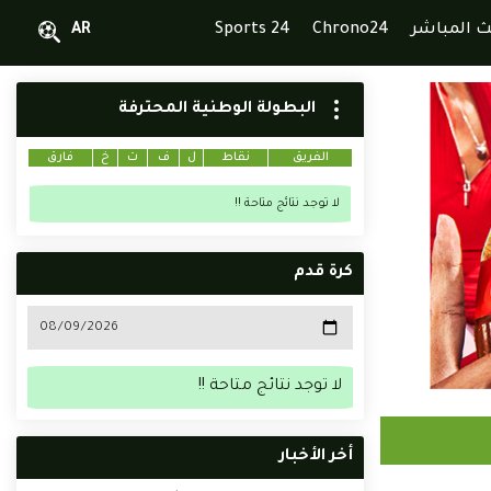
ث المباشر
Chrono24
Sports 24
AR
البطولة الوطنية المحترفة
الفريق
نقاط
ل
ف
ت
خ
فارق
لا توجد نتائج متاحة !!
كرة قدم
لا توجد نتائج متاحة !!
أخر الأخبار