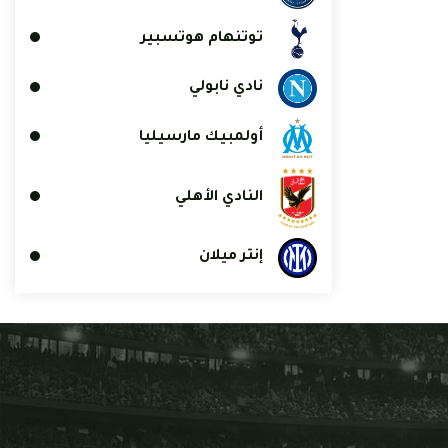
توتنهام هوتسبير
نادي نابولي
أولمبيك مارسيليا
النادي الأهلي
إنتر ميلان