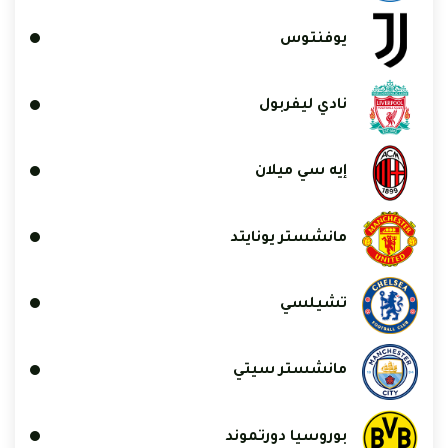
يوفنتوس
نادي ليفربول
إيه سي ميلان
مانشستر يونايتد
تشيلسي
مانشستر سيتي
بوروسيا دورتموند