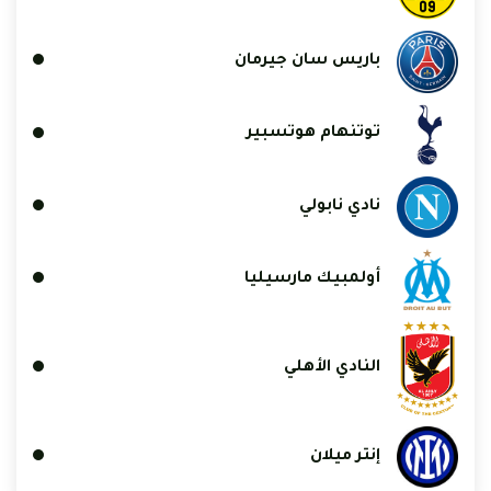
باريس سان جيرمان
توتنهام هوتسبير
نادي نابولي
أولمبيك مارسيليا
النادي الأهلي
إنتر ميلان