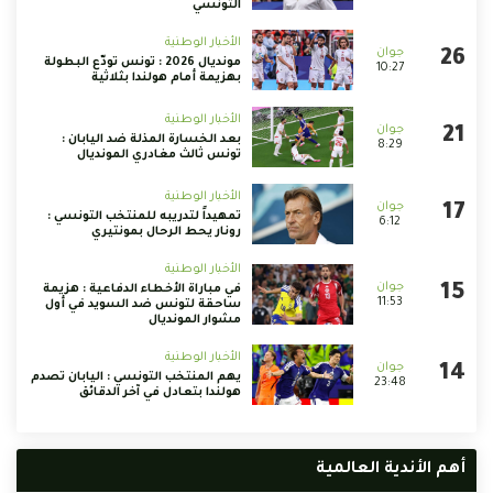
التونسي
الأخبار الوطنية
مونديال 2026 : تونس تودّع البطولة
10:27
بهزيمة أمام هولندا بثلاثية
الأخبار الوطنية
بعد الخسارة المذلة ضد اليابان :
8:29
تونس ثالث مغادري المونديال
الأخبار الوطنية
تمهيداً لتدريبه للمنتخب التونسي :
6:12
رونار يحط الرحال بمونتيري
الأخبار الوطنية
في مباراة الأخطاء الدفاعية : هزيمة
11:53
ساحقة لتونس ضد السويد في أول
مشوار المونديال
الأخبار الوطنية
يهم المنتخب التونسي : اليابان تصدم
23:48
هولندا بتعادل في آخر الدقائق
أهم الأندية العالمية