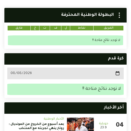
البطولة الوطنية المحترفة
الفريق
نقاط
ل
ف
ت
خ
فارق
لا توجد نتائج متاحة !!
كرة قدم
لا توجد نتائج متاحة !!
أخر الأخبار
الأخبار الوطنية
بعد أسبوع من الخروج من المونديال :
23:9
رونار ينهي تجربته مع المنتخب