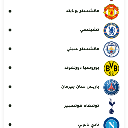
مانشستر يونايتد
تشيلسي
مانشستر سيتي
بوروسيا دورتموند
باريس سان جيرمان
توتنهام هوتسبير
نادي نابولي