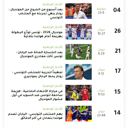
الأخبار الوطنية
بعد أسبوع من الخروج من المونديال :
23:9
رونار ينهي تجربته مع المنتخب
التونسي
الأخبار الوطنية
مونديال 2026 : تونس تودّع البطولة
10:27
بهزيمة أمام هولندا بثلاثية
الأخبار الوطنية
بعد الخسارة المذلة ضد اليابان :
8:29
تونس ثالث مغادري المونديال
الأخبار الوطنية
تمهيداً لتدريبه للمنتخب التونسي :
6:12
رونار يحط الرحال بمونتيري
الأخبار الوطنية
في مباراة الأخطاء الدفاعية : هزيمة
11:53
ساحقة لتونس ضد السويد في أول
مشوار المونديال
الأخبار الوطنية
يهم المنتخب التونسي : اليابان تصدم
23:48
هولندا بتعادل في آخر الدقائق