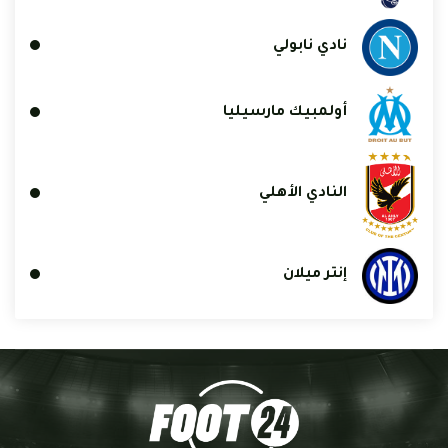
نادي نابولي
أولمبيك مارسيليا
النادي الأهلي
إنتر ميلان