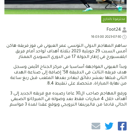
محترفونا بالخارج
Foot24
2023-07-30 16:03:00
ساهم المهاجم الدولي التونسي عمر العيوني في فوز فريقه هاكن
أمس السبت 29 جويلية 2023 بثلاثة أهداف لواحد أمام فريق
ايلفسبورج في إطار الجولة 17 من الدوري السويدي الممتاز.
وبدأ العيوني المواجهة أساسيا في مركز الجناح الأيمن وسجل
هدف فريقه الثالث في الدقيقة 58' إضافة إلى صناعة الهدف
الثاني قبلها بعشر دقائق ليغادر بعدها الملعب قبل ربع ساعة
من نهاية المباراة، متحصلا على تنقيط 8،4.
ورفع المهاجم صاحب ال30 عاما رصيده مع فريقه الجديد إلى 3
أهداف خلال 4 مباريات فقط بعد وصوله في الميركاتو الصيفي
الحالي قادما من فاليرينغا النرويجي ويوقع عقدا لمدة 3 مواسم.