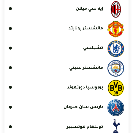
إيه سي ميلان
مانشستر يونايتد
تشيلسي
مانشستر سيتي
بوروسيا دورتموند
باريس سان جيرمان
توتنهام هوتسبير