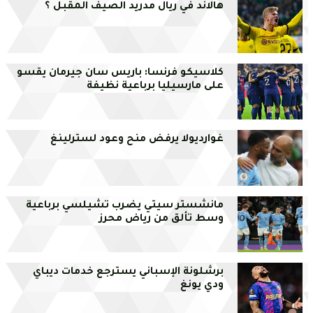
هالاند في ريال مدريد الصيف المقبل ؟
كلاسيكو فرنسا: باريس سان جيرمان يقسو
على مارسيليا برباعية نظيفة
غوارديولا يرفض منح وعود لسترلينغ
مانشستر سيتي يضرب تشيلسي برباعية
وسط تألق من رياض محرز
برشلونة الإسباني يسترجع خدمات ديباي
ودي يونغ