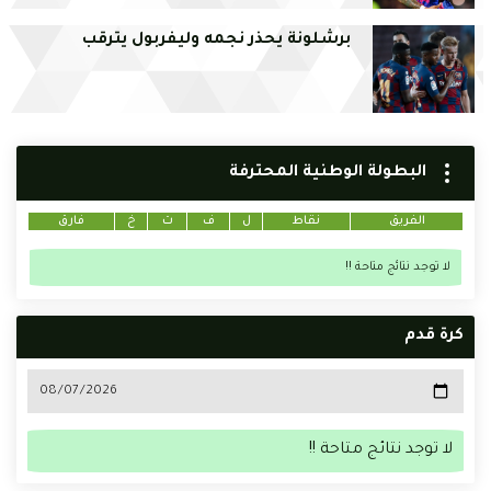
برشلونة يحذر نجمه وليفربول يترقب
البطولة الوطنية المحترفة
الفريق
نقاط
ل
ف
ت
خ
فارق
لا توجد نتائج متاحة !!
كرة قدم
لا توجد نتائج متاحة !!