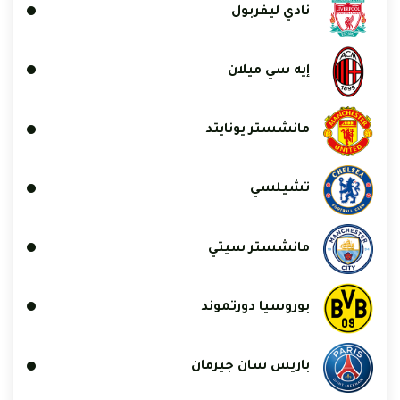
نادي ليفربول
إيه سي ميلان
مانشستر يونايتد
تشيلسي
مانشستر سيتي
بوروسيا دورتموند
باريس سان جيرمان