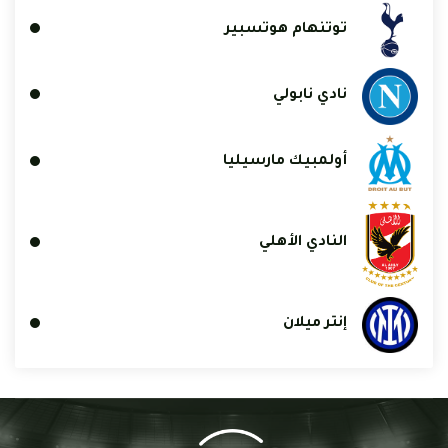
توتنهام هوتسبير
نادي نابولي
أولمبيك مارسيليا
النادي الأهلي
إنتر ميلان