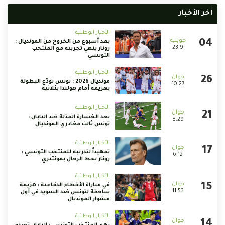
أخر الأخبار
الأخبار الوطنية
بعد أسبوع من الخروج من المونديال :
23:9
رونار ينهي تجربته مع المنتخب
التونسي
الأخبار الوطنية
مونديال 2026 : تونس تودّع البطولة
10:27
بهزيمة أمام هولندا بثلاثية
الأخبار الوطنية
بعد الخسارة المذلة ضد اليابان :
8:29
تونس ثالث مغادري المونديال
الأخبار الوطنية
تمهيداً لتدريبه للمنتخب التونسي :
6:12
رونار يحط الرحال بمونتيري
الأخبار الوطنية
في مباراة الأخطاء الدفاعية : هزيمة
11:53
ساحقة لتونس ضد السويد في أول
مشوار المونديال
الأخبار الوطنية