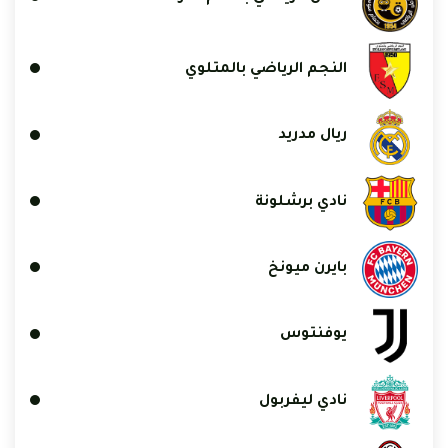
النجم الرياضي بالمتلوي
ريال مدريد
نادي برشلونة
بايرن ميونخ
يوفنتوس
نادي ليفربول