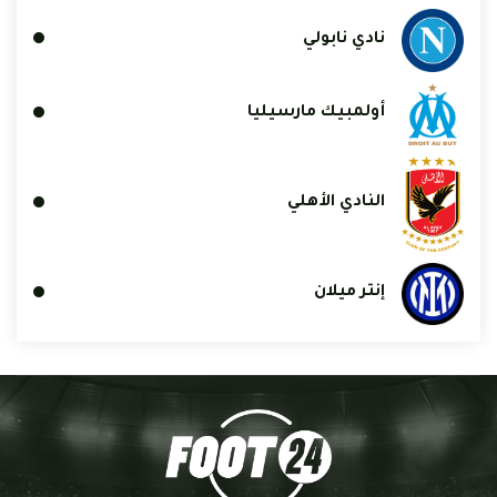
نادي نابولي
أولمبيك مارسيليا
النادي الأهلي
إنتر ميلان