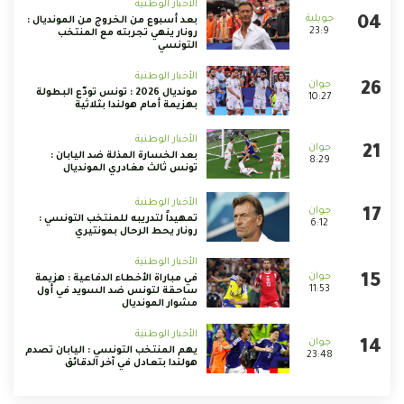
الأخبار الوطنية
بعد أسبوع من الخروج من المونديال :
23:9
رونار ينهي تجربته مع المنتخب
التونسي
الأخبار الوطنية
مونديال 2026 : تونس تودّع البطولة
10:27
بهزيمة أمام هولندا بثلاثية
الأخبار الوطنية
بعد الخسارة المذلة ضد اليابان :
8:29
تونس ثالث مغادري المونديال
الأخبار الوطنية
تمهيداً لتدريبه للمنتخب التونسي :
6:12
رونار يحط الرحال بمونتيري
الأخبار الوطنية
في مباراة الأخطاء الدفاعية : هزيمة
11:53
ساحقة لتونس ضد السويد في أول
مشوار المونديال
الأخبار الوطنية
يهم المنتخب التونسي : اليابان تصدم
23:48
هولندا بتعادل في آخر الدقائق