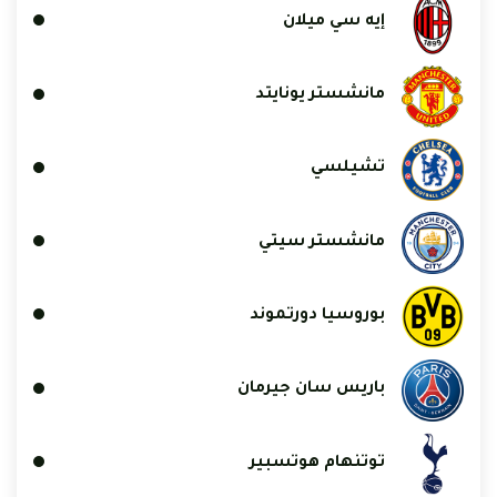
إيه سي ميلان
مانشستر يونايتد
تشيلسي
مانشستر سيتي
بوروسيا دورتموند
باريس سان جيرمان
توتنهام هوتسبير