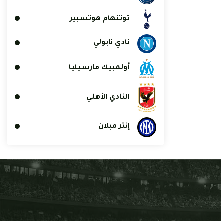
توتنهام هوتسبير
نادي نابولي
أولمبيك مارسيليا
النادي الأهلي
إنتر ميلان