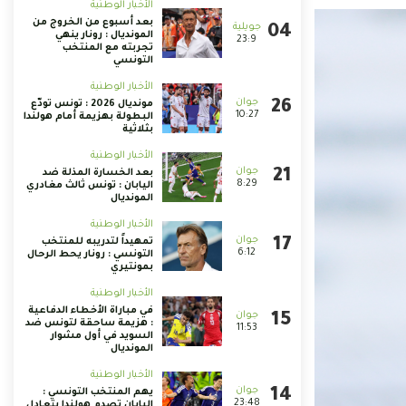
الأخبار الوطنية
بعد أسبوع من الخروج من
المونديال : رونار ينهي
23:9
تجربته مع المنتخب
التونسي
الأخبار الوطنية
مونديال 2026 : تونس تودّع
10:27
البطولة بهزيمة أمام هولندا
بثلاثية
الأخبار الوطنية
بعد الخسارة المذلة ضد
8:29
اليابان : تونس ثالث مغادري
المونديال
الأخبار الوطنية
تمهيداً لتدريبه للمنتخب
6:12
التونسي : رونار يحط الرحال
بمونتيري
الأخبار الوطنية
في مباراة الأخطاء الدفاعية
: هزيمة ساحقة لتونس ضد
11:53
السويد في أول مشوار
المونديال
الأخبار الوطنية
يهم المنتخب التونسي :
23:48
اليابان تصدم هولندا بتعادل