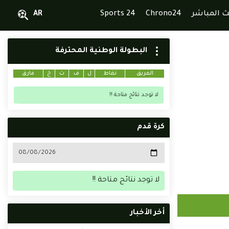
ث المباشر
Chrono24
Sports 24
AR
البطولة الوطنية المحترفة
الفريق
نقاط
ل
ف
ت
خ
فارق
لا توجد نتائج متاحة !!
كرة قدم
لا توجد نتائج متاحة !!
أخر الأخبار