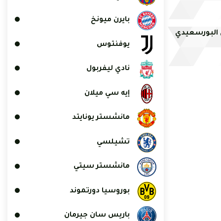
بايرن ميونخ
 البورسعيدي
يوفنتوس
نادي ليفربول
إيه سي ميلان
مانشستر يونايتد
تشيلسي
مانشستر سيتي
بوروسيا دورتموند
باريس سان جيرمان