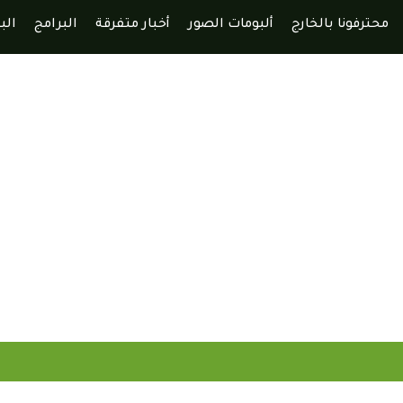
محترفونا بالخارج
ألبومات الصور
أخبار متفرقة
البرامج
الب