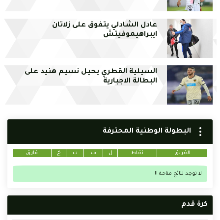
عادل الشادلي يتفوق على زلاتان
ايبراهيموفيتش
السيلية القطري يحيل نسيم هنيد على
البطالة الاجبارية
البطولة الوطنية المحترفة
الفريق
نقاط
ل
ف
ت
خ
فارق
لا توجد نتائج متاحة !!
كرة قدم