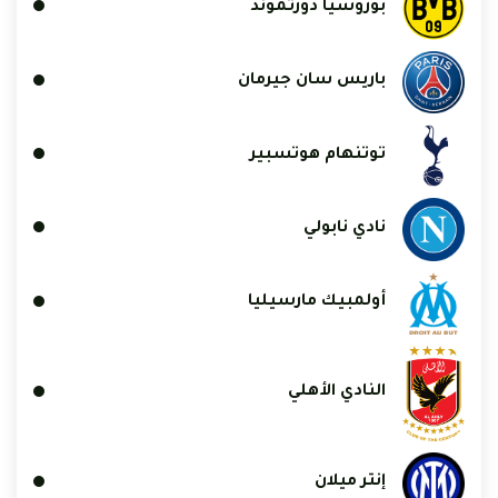
بوروسيا دورتموند
باريس سان جيرمان
توتنهام هوتسبير
نادي نابولي
أولمبيك مارسيليا
النادي الأهلي
إنتر ميلان