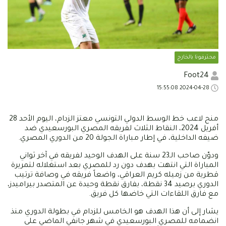
محترفونا بالخارج
Foot24
2024-04-28 15:55:08
منح لاعب خط الوسط الدولي التونسي معتز الزدام، اليوم الأحد 28
أفريل 2024، النقاط الثلاث لفريقه المصري البورسعيدي ضد
ضيفه الداخلية، في إطار مباراة الجولة 20 من الدوري المصري.
ودوّن صاحب الـ23 سنة على الهدف الوحيد لفريقه في آخر ثواني
المباراة التي انتهت بهدف دون رد للمصري بعد استغلاله لتمريرة
قطرية من زميله كريم العراقي، واضعاً فريقه في وصافة ترتيب
الدوري برصيد 34 نقطة، بفارق نقطة وحيدة عن المتصدر بيراميدز،
مع فارق اللقاءات التي خاضها كل فريق.
يشار إلى أن هذا الهدف هو الخامس للزدام في بطولة الدوري منذ
انضمامه للمصري البورسعيدي في شهر جانفي الماضي على