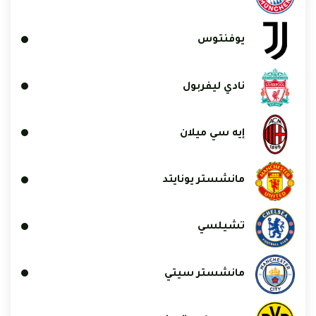
يوفنتوس
نادي ليفربول
إيه سي ميلان
مانشستر يونايتد
تشيلسي
مانشستر سيتي