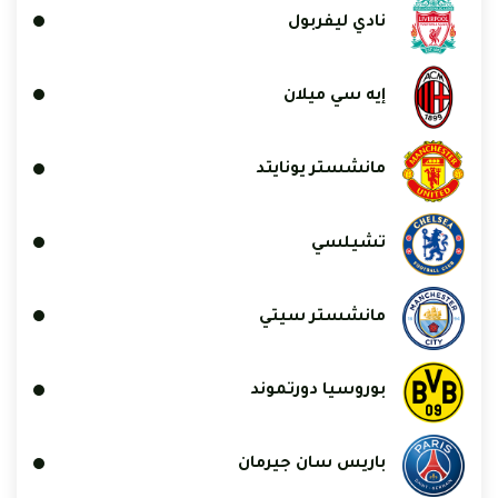
نادي ليفربول
إيه سي ميلان
مانشستر يونايتد
تشيلسي
مانشستر سيتي
بوروسيا دورتموند
باريس سان جيرمان