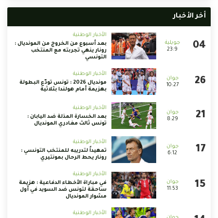
أخر الأخبار
الأخبار الوطنية
بعد أسبوع من الخروج من المونديال :
23:9
رونار ينهي تجربته مع المنتخب
التونسي
الأخبار الوطنية
مونديال 2026 : تونس تودّع البطولة
10:27
بهزيمة أمام هولندا بثلاثية
الأخبار الوطنية
بعد الخسارة المذلة ضد اليابان :
8:29
تونس ثالث مغادري المونديال
الأخبار الوطنية
تمهيداً لتدريبه للمنتخب التونسي :
6:12
رونار يحط الرحال بمونتيري
الأخبار الوطنية
في مباراة الأخطاء الدفاعية : هزيمة
11:53
ساحقة لتونس ضد السويد في أول
مشوار المونديال
الأخبار الوطنية