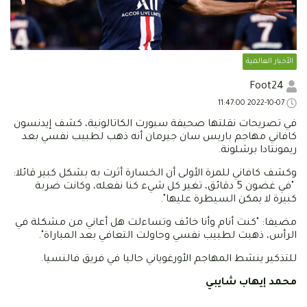
الأخبار العالمية
Foot24
2022-10-07 11:47:00
في تصريحات نقلتها صحيفة سبورت الكاتالونية، كشف إيدنسون
كافاني مهاجم باريس سان جيرمان أنه ذهب لطبيب نفسي بعد
ريمونتادا برشلونة.
وكشف كافاني للمرة الأولى أن الخسارة أثرت به بشكل كبير قائلا:
"في غضون 5 دقائق، تغير كل شيء كنا نفعله، وكانت ضربة
كبيرة لا يمكن السيطرة عليها".
مضيفا: "كنت أنام وأنا خائف وتساءلت هل أعاني من مشكلة في
الرأس، ذهبت لطبيب نفسي وحاولت التعافي بعد المباراة".
للتذكير ينشط المهاجم الأورغوياني حاليا في فريق فالنسيا.
محمد إيهاب شايبي