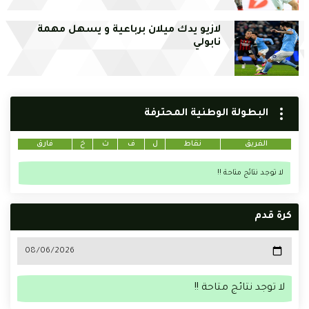
لازيو يدك ميلان برباعية و يسهل مهمة
نابولي
البطولة الوطنية المحترفة
الفريق
نقاط
ل
ف
ت
خ
فارق
لا توجد نتائج متاحة !!
كرة قدم
لا توجد نتائج متاحة !!