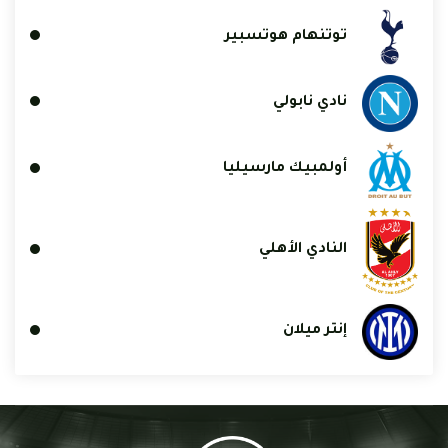
توتنهام هوتسبير
نادي نابولي
أولمبيك مارسيليا
النادي الأهلي
إنتر ميلان