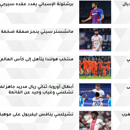
يال
برشلونة الإسباني يمدد عقده سيرجي 
مانشستر سيتي ينجز صفقة ضخمة من
ي
منتخب هولندا يتأهل إلى كأس العالم
لى
أبطال أوروبا: ثنائي ريال مدريد جاهز ل
تشلسي وغياب وحيد عن القائمة
مغرب
تشيلسي ينافس ليفربول على موهبة ع