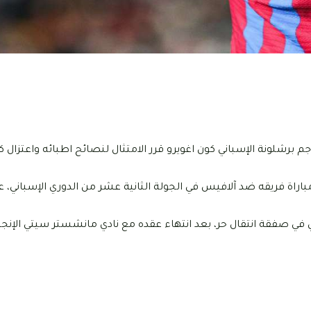
فية إسبانية اليوم السبت 20 نوفمبر 2021، أن مهاجم برشلونة الإسباني كون اغويرو قرر الامتثال لنصائح اطبائه واعت
اراة فريقه ضد آلافيس في الجولة الثانية عشر من الدوري الإسباني، 
في صفقة انتقال حر، بعد انتهاء عقده مع نادي مانشستر سيتي الإنجل