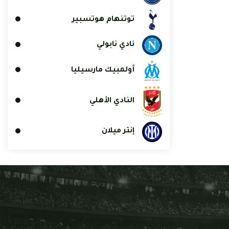
توتنهام هوتسبير
نادي نابولي
أولمبيك مارسيليا
النادي الأهلي
إنتر ميلان