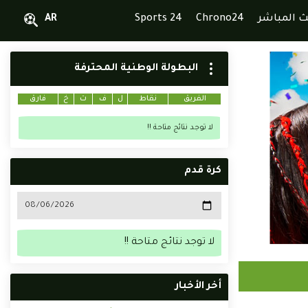
ث المباشر
Chrono24
Sports 24
AR
البطولة الوطنية المحترفة
الفريق
نقاط
ل
ف
ت
خ
فارق
لا توجد نتائج متاحة !!
كرة قدم
لا توجد نتائج متاحة !!
أخر الأخبار