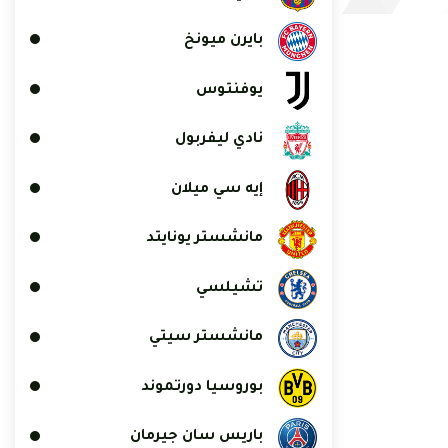
بايرن ميونخ
يوفنتوس
نادي ليفربول
إيه سي ميلان
مانشستر يونايتد
تشيلسي
مانشستر سيتي
بوروسيا دورتموند
باريس سان جيرمان