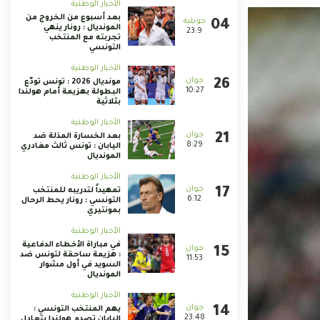
الأخبار الوطنية
بعد أسبوع من الخروج من
المونديال : رونار ينهي
23:9
تجربته مع المنتخب
التونسي
الأخبار الوطنية
مونديال 2026 : تونس تودّع
10:27
البطولة بهزيمة أمام هولندا
بثلاثية
الأخبار الوطنية
بعد الخسارة المذلة ضد
8:29
اليابان : تونس ثالث مغادري
المونديال
الأخبار الوطنية
تمهيداً لتدريبه للمنتخب
6:12
التونسي : رونار يحط الرحال
بمونتيري
الأخبار الوطنية
في مباراة الأخطاء الدفاعية
: هزيمة ساحقة لتونس ضد
11:53
السويد في أول مشوار
المونديال
الأخبار الوطنية
يهم المنتخب التونسي :
23:48
اليابان تصدم هولندا بتعادل