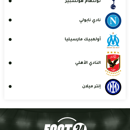
توتنهام هوتسبير
نادي نابولي
أولمبيك مارسيليا
النادي الأهلي
إنتر ميلان