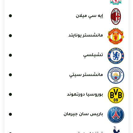
إيه سي ميلان
مانشستر يونايتد
تشيلسي
مانشستر سيتي
بوروسيا دورتموند
باريس سان جيرمان