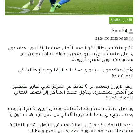
الأخبار العالمية
Foot24
2022-09-23 23:24:00
انتزع منتخب إيطاليا فوزا صعبا أمام ضيفه الإنكليزي بهدف دون
رد على ملعب سان سيرو، ضمن الجولة الخامسة من دور
مجموعات دوري الأمم الأوروبية.
وأحرز جياكومو راسبادوري هدف المباراة الوحيد لإيطاليا، في
الدقيقة 68.
رفع الآزوري رصيده إلى 8 نقاط، في المركز الثاني بفارق نقطتين
عن المجر المتصدرة، ليتأجل حسم المتأهل إلى نصف النهائي
للجولة الأخيرة.
وواصل منتخب المجر، مفاجآته المدوية في دوري الأمم الأوروبية
بعدما نجح في إسقاط نظيره الألماني في عقر داره بهدف دون ردّ
بهذه النتيجة، تأكد فشل المانشافت في التأهل للأدوار النهائية،
فيما ظلت بطاقة العبور منحصرة بين المجر وإيطاليا.