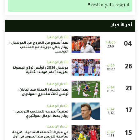
لا توجد نتائج متاحة !!
أخر الأخبار
الأخبار الوطنية
بعد أسبوع من الخروج من المونديال :
23:9
رونار ينهي تجربته مع المنتخب
التونسي
الأخبار الوطنية
مونديال 2026 : تونس تودّع البطولة
10:27
بهزيمة أمام هولندا بثلاثية
الأخبار الوطنية
بعد الخسارة المذلة ضد اليابان :
8:29
تونس ثالث مغادري المونديال
الأخبار الوطنية
تمهيداً لتدريبه للمنتخب التونسي :
6:12
رونار يحط الرحال بمونتيري
الأخبار الوطنية
في مباراة الأخطاء الدفاعية : هزيمة
11:53
ساحقة لتونس ضد السويد في أول