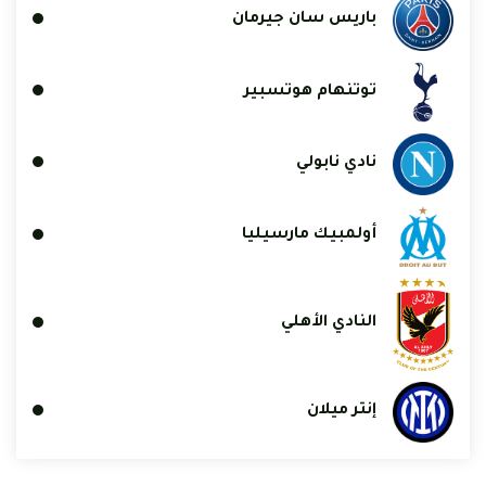
باريس سان جيرمان
توتنهام هوتسبير
نادي نابولي
أولمبيك مارسيليا
النادي الأهلي
إنتر ميلان