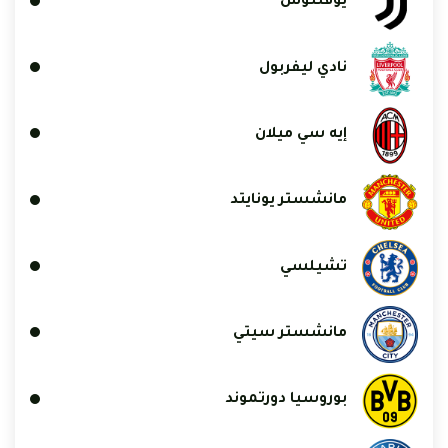
يوفنتوس
نادي ليفربول
إيه سي ميلان
مانشستر يونايتد
تشيلسي
مانشستر سيتي
بوروسيا دورتموند