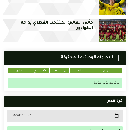
كأس العالم: المنتخب القطري يواجه
الإكوادور
البطولة الوطنية المحترفة
الفريق
نقاط
ل
ف
ت
خ
فارق
لا توجد نتائج متاحة !!
كرة قدم