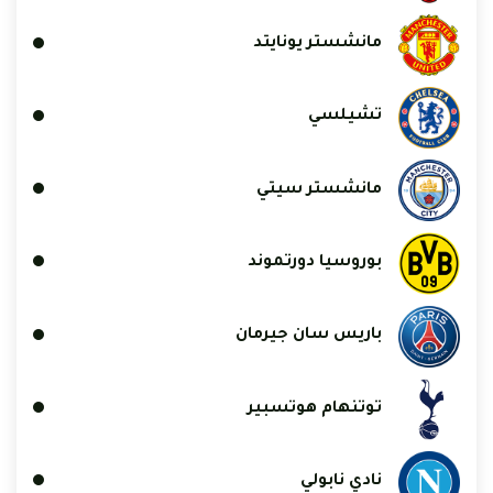
مانشستر يونايتد
تشيلسي
مانشستر سيتي
بوروسيا دورتموند
باريس سان جيرمان
توتنهام هوتسبير
نادي نابولي