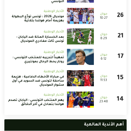
التونسي
الأخبار الوطنية
مونديال 2026 : تونس تودّع البطولة
10:27
بهزيمة أمام هولندا بثلاثية
الأخبار الوطنية
بعد الخسارة المذلة ضد اليابان :
8:29
تونس ثالث مغادري المونديال
الأخبار الوطنية
تمهيداً لتدريبه للمنتخب التونسي :
6:12
رونار يحط الرحال بمونتيري
الأخبار الوطنية
في مباراة الأخطاء الدفاعية : هزيمة
11:53
ساحقة لتونس ضد السويد في أول
مشوار المونديال
الأخبار الوطنية
يهم المنتخب التونسي : اليابان تصدم
23:48
هولندا بتعادل في آخر الدقائق
أهم الأندية العالمية