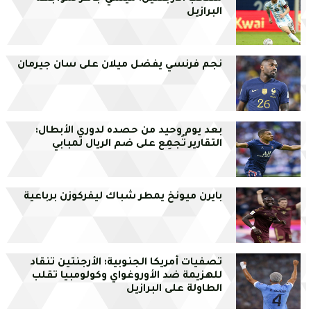
البرازيل
نجم فرنسي يفضل ميلان على سان جيرمان
بعد يوم وحيد من حصده لدوري الأبطال:
التقارير تُجمِع على ضم الريال لمبابي
بايرن ميونخ يمطر شباك ليفركوزن برباعية
تصفيات أمريكا الجنوبية: الأرجنتين تنقاد
للهزيمة ضد الأوروغواي وكولومبيا تقلب
الطاولة على البرازيل