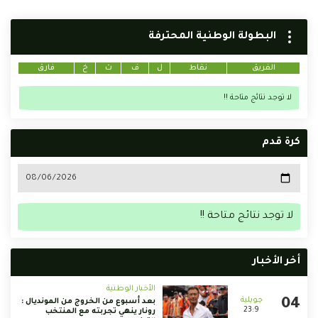
البطولة الوطنية المحترفة
الفريق
نقاط
ل
ف
ت
خ
فارق
لا توجد نتائج متاحة !!
كرة قدم
لا توجد نتائج متاحة !!
أخر الأخبار
الأخبار الوطنية
بعد أسبوع من الخروج من المونديال :
23:9
رونار ينهي تجربته مع المنتخب