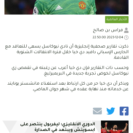
الأخبار العالمية
فراس بن صالح
2023-12-04 22:50:00
ذكرت تقارير صحفية إنجليزية أن نادي نيوكاسل يسعى للتعاقد مع
الحارس الإسباني دافيد دي خيا خلال فترة الانتقالات الشتوية
القادمة.
وحسب ذات التقارير فإن دي خيا أعرب عن رغبته في تقمص زي
نيوكاسل لخوض تجربة جديدة في البريميرليغ.
ويذكر أن دي خيا حر من كل ارتباط بعد استغناء مانشستر يونايتد
عن خدماته منذ نهاية عقده في شهر جوان الماضي.
الدوري الانقليزي: ليفربول ينتصر على
ابسويتش ويبتعد في الصدارة