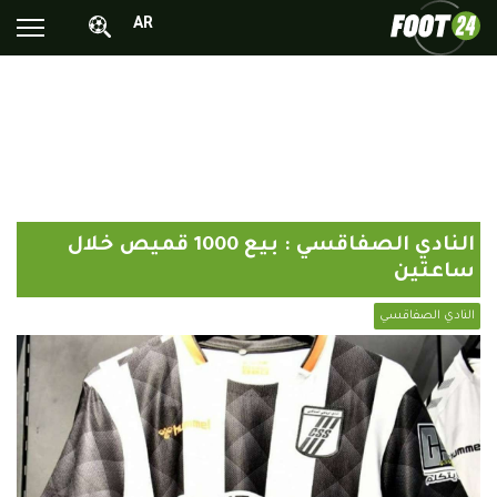
AR
الأخبار الوطنية
الأخبار العالمية
فيديوهات
محترفونا بالخارج
النادي الصفاقسي : بيع 1000 قميص خلال
ألبومات الصور
ساعتين
أخبار متفرقة
النادي الصفاقسي
البرامج
البث المباشر
Chrono24
Sports 24