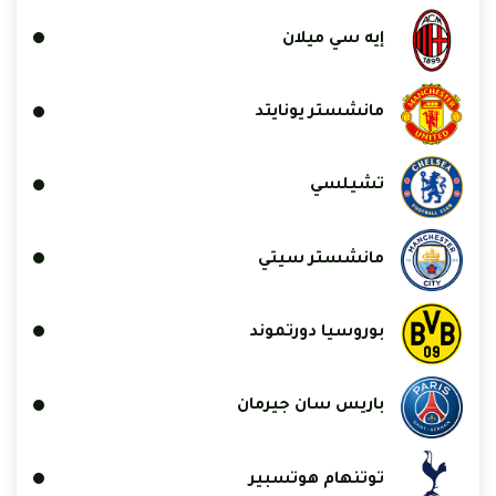
إيه سي ميلان
مانشستر يونايتد
تشيلسي
مانشستر سيتي
بوروسيا دورتموند
باريس سان جيرمان
توتنهام هوتسبير