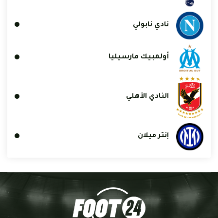
نادي نابولي
أولمبيك مارسيليا
النادي الأهلي
إنتر ميلان