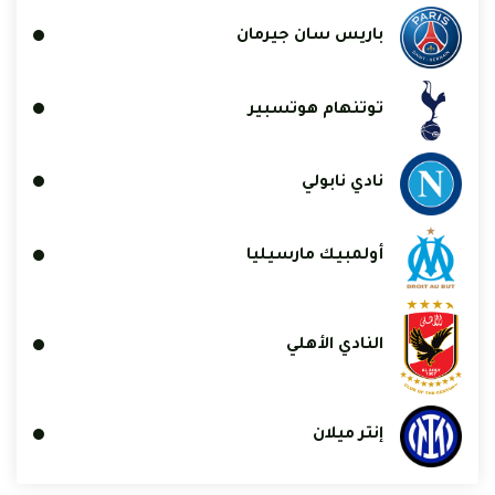
باريس سان جيرمان
توتنهام هوتسبير
نادي نابولي
أولمبيك مارسيليا
النادي الأهلي
إنتر ميلان