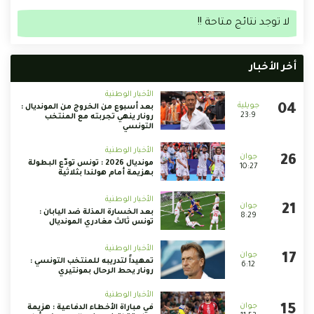
لا توجد نتائج متاحة !!
أخر الأخبار
الأخبار الوطنية
بعد أسبوع من الخروج من المونديال :
23:9
رونار ينهي تجربته مع المنتخب
التونسي
الأخبار الوطنية
مونديال 2026 : تونس تودّع البطولة
10:27
بهزيمة أمام هولندا بثلاثية
الأخبار الوطنية
بعد الخسارة المذلة ضد اليابان :
8:29
تونس ثالث مغادري المونديال
الأخبار الوطنية
تمهيداً لتدريبه للمنتخب التونسي :
6:12
رونار يحط الرحال بمونتيري
الأخبار الوطنية
في مباراة الأخطاء الدفاعية : هزيمة