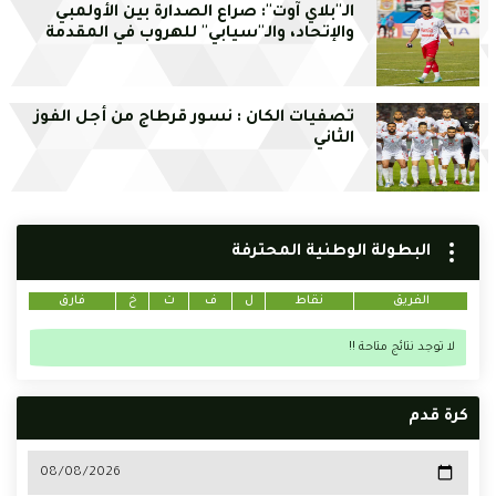
الـ''بلاي آوت'': صراع الصدارة بين الأولمبي
والإتحاد، والـ''سيابي'' للهروب في المقدمة
تصفيات الكان : نسور قرطاج من أجل الفوز
الثاني
البطولة الوطنية المحترفة
الفريق
نقاط
ل
ف
ت
خ
فارق
لا توجد نتائج متاحة !!
كرة قدم