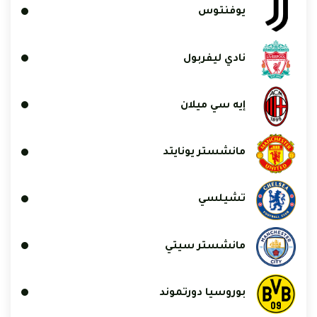
يوفنتوس
نادي ليفربول
إيه سي ميلان
مانشستر يونايتد
تشيلسي
مانشستر سيتي
بوروسيا دورتموند