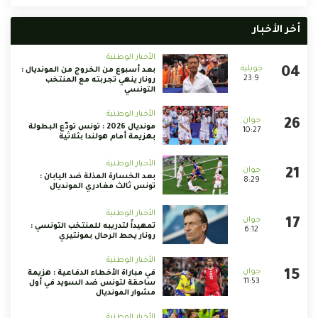
أخر الأخبار
الأخبار الوطنية
بعد أسبوع من الخروج من المونديال :
23:9
رونار ينهي تجربته مع المنتخب
التونسي
الأخبار الوطنية
مونديال 2026 : تونس تودّع البطولة
10:27
بهزيمة أمام هولندا بثلاثية
الأخبار الوطنية
بعد الخسارة المذلة ضد اليابان :
8:29
تونس ثالث مغادري المونديال
الأخبار الوطنية
تمهيداً لتدريبه للمنتخب التونسي :
6:12
رونار يحط الرحال بمونتيري
الأخبار الوطنية
في مباراة الأخطاء الدفاعية : هزيمة
11:53
ساحقة لتونس ضد السويد في أول
مشوار المونديال
الأخبار الوطنية