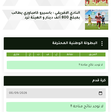
النادي الافريقي : باسيرو كامباوري يطالب
بمبلغ 800 ألف دينار و الهيئة ترد
البطولة الوطنية المحترفة
الفريق
نقاط
ل
ف
ت
خ
فارق
لا توجد نتائج متاحة !!
كرة قدم
لا توجد نتائج متاحة !!