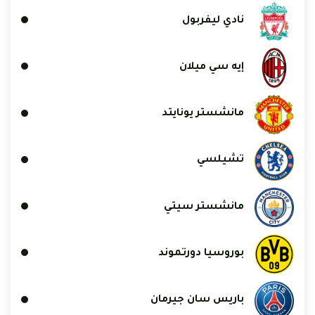
نادي ليفربول
إيه سي ميلان
مانشستر يونايتد
تشيلسي
مانشستر سيتي
بوروسيا دورتموند
باريس سان جيرمان