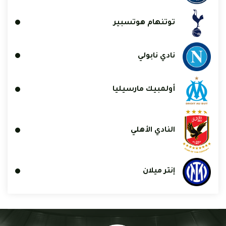
توتنهام هوتسبير
نادي نابولي
أولمبيك مارسيليا
النادي الأهلي
إنتر ميلان