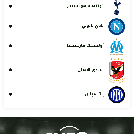
توتنهام هوتسبير
نادي نابولي
أولمبيك مارسيليا
النادي الأهلي
إنتر ميلان