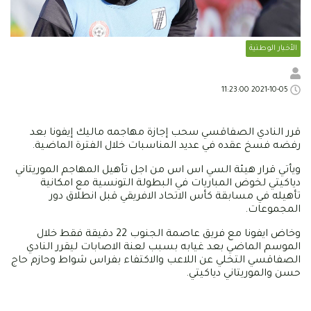
الأخبار الوطنية
2021-10-05 11:23:00
قرر النادي الصفاقسي سحب إجازة مهاجمه ماليك إيفونا بعد
رفضه فسخ عقده في عديد المناسبات خلال الفترة الماضية.
ويأتي قرار هيئة السي اس اس من اجل تأهيل المهاجم الموريتاني
دياكيتي لخوض المباريات في البطولة التونسية مع امكانية
تأهيله في مسابقة كأس الاتحاد الافريقي قبل انطلاق دور
المجموعات.
وخاض ايفونا مع فريق عاصمة الجنوب 22 دقيقة فقط خلال
الموسم الماضي بعد غيابه بسبب لعنة الاصابات ليقرر النادي
الصفاقسي التخلي عن اللاعب والاكتفاء بفراس شواط وحازم حاج
حسن والموريتاني دياكيتي.