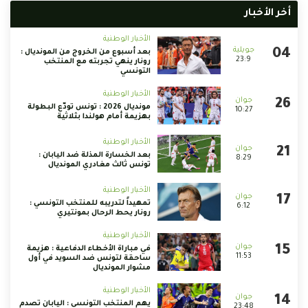
أخر الأخبار
الأخبار الوطنية
بعد أسبوع من الخروج من المونديال :
23:9
رونار ينهي تجربته مع المنتخب
التونسي
الأخبار الوطنية
مونديال 2026 : تونس تودّع البطولة
10:27
بهزيمة أمام هولندا بثلاثية
الأخبار الوطنية
بعد الخسارة المذلة ضد اليابان :
8:29
تونس ثالث مغادري المونديال
الأخبار الوطنية
تمهيداً لتدريبه للمنتخب التونسي :
6:12
رونار يحط الرحال بمونتيري
الأخبار الوطنية
في مباراة الأخطاء الدفاعية : هزيمة
11:53
ساحقة لتونس ضد السويد في أول
مشوار المونديال
الأخبار الوطنية
يهم المنتخب التونسي : اليابان تصدم
23:48