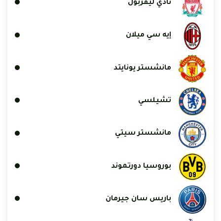
نادي ليفربول
إيه سي ميلان
مانشستر يونايتد
تشيلسي
مانشستر سيتي
بوروسيا دورتموند
باريس سان جيرمان