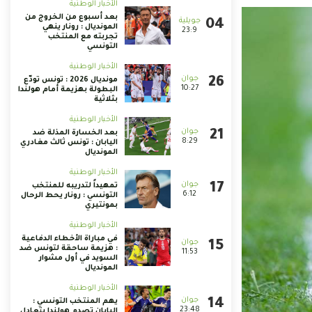
الأخبار الوطنية
بعد أسبوع من الخروج من
المونديال : رونار ينهي
23:9
تجربته مع المنتخب
التونسي
الأخبار الوطنية
مونديال 2026 : تونس تودّع
10:27
البطولة بهزيمة أمام هولندا
بثلاثية
الأخبار الوطنية
بعد الخسارة المذلة ضد
8:29
اليابان : تونس ثالث مغادري
المونديال
الأخبار الوطنية
تمهيداً لتدريبه للمنتخب
6:12
التونسي : رونار يحط الرحال
بمونتيري
الأخبار الوطنية
في مباراة الأخطاء الدفاعية
: هزيمة ساحقة لتونس ضد
11:53
السويد في أول مشوار
المونديال
الأخبار الوطنية
يهم المنتخب التونسي :
23:48
اليابان تصدم هولندا بتعادل