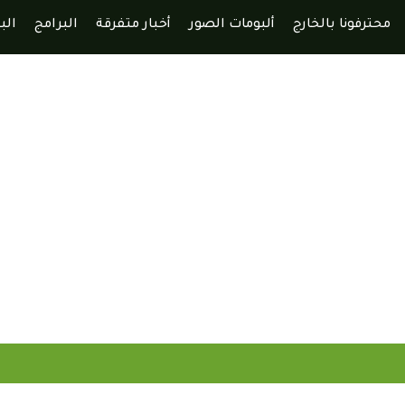
محترفونا بالخارج
ألبومات الصور
أخبار متفرقة
البرامج
الب