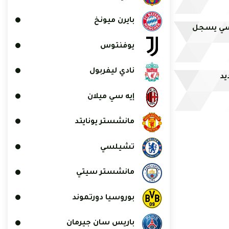
بايرن ميونخ
نسي يسجل
يوفنتوس
نادي ليفربول
يد
إيه سي ميلان
مانشستر يونايتد
تشيلسي
مانشستر سيتي
بوروسيا دورتموند
باريس سان جيرمان