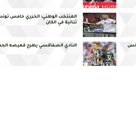
المنتخب الوطني: الخزري خامس تو
ثنائية في الكان
ونس
النادي الصفاقسي يطرح قميصه الجد