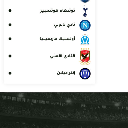
توتنهام هوتسبير
نادي نابولي
أولمبيك مارسيليا
النادي الأهلي
إنتر ميلان