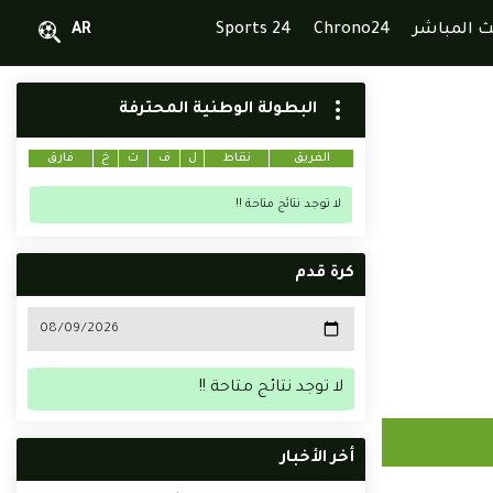
ث المباشر
Chrono24
Sports 24
AR
البطولة الوطنية المحترفة
الفريق
نقاط
ل
ف
ت
خ
فارق
لا توجد نتائج متاحة !!
كرة قدم
لا توجد نتائج متاحة !!
أخر الأخبار