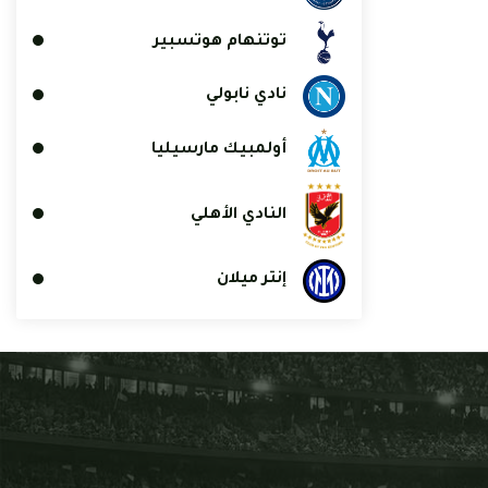
توتنهام هوتسبير
نادي نابولي
أولمبيك مارسيليا
النادي الأهلي
إنتر ميلان