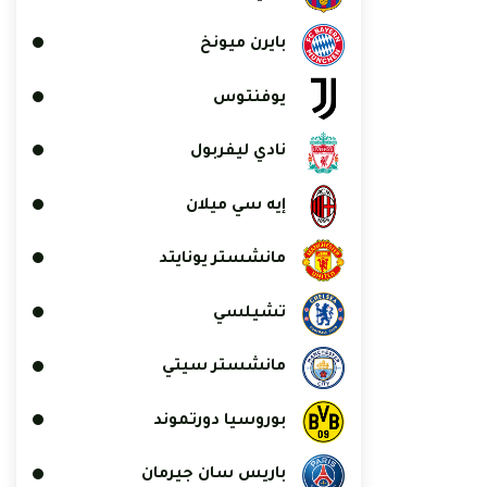
بايرن ميونخ
يوفنتوس
نادي ليفربول
إيه سي ميلان
مانشستر يونايتد
تشيلسي
مانشستر سيتي
بوروسيا دورتموند
باريس سان جيرمان