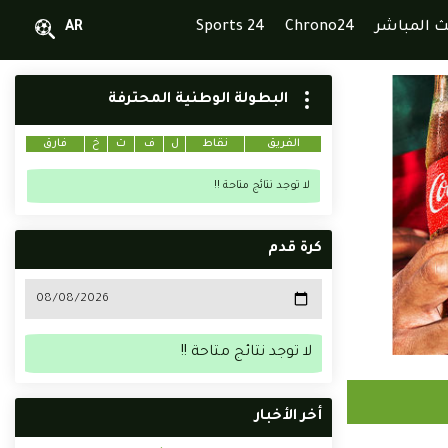
ث المباشر
Chrono24
Sports 24
AR
البطولة الوطنية المحترفة
الفريق
نقاط
ل
ف
ت
خ
فارق
لا توجد نتائج متاحة !!
كرة قدم
لا توجد نتائج متاحة !!
أخر الأخبار