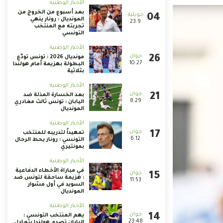
الأخبار الوطنية
بعد أسبوع من الخروج من
المونديال : رونار ينهي
23:9
تجربته مع المنتخب
التونسي
الأخبار الوطنية
مونديال 2026 : تونس تودّع
10:27
البطولة بهزيمة أمام هولندا
بثلاثية
الأخبار الوطنية
بعد الخسارة المذلة ضد
8:29
اليابان : تونس ثالث مغادري
المونديال
الأخبار الوطنية
تمهيداً لتدريبه للمنتخب
6:12
التونسي : رونار يحط الرحال
بمونتيري
الأخبار الوطنية
في مباراة الأخطاء الدفاعية
: هزيمة ساحقة لتونس ضد
11:53
السويد في أول مشوار
المونديال
الأخبار الوطنية
يهم المنتخب التونسي :
23:48
اليابان تصدم هولندا بتعادل