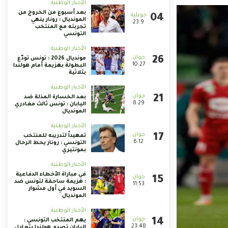
الأخبار الوطنية
بعد أسبوع من الخروج من
المونديال : رونار ينهي
23:9
تجربته مع المنتخب
التونسي
الأخبار الوطنية
مونديال 2026 : تونس تودّع
10:27
البطولة بهزيمة أمام هولندا
بثلاثية
الأخبار الوطنية
بعد الخسارة المذلة ضد
8:29
اليابان : تونس ثالث مغادري
المونديال
الأخبار الوطنية
تمهيداً لتدريبه للمنتخب
6:12
التونسي : رونار يحط الرحال
بمونتيري
الأخبار الوطنية
في مباراة الأخطاء الدفاعية
: هزيمة ساحقة لتونس ضد
11:53
السويد في أول مشوار
المونديال
الأخبار الوطنية
يهم المنتخب التونسي :
23:48
اليابان تصدم هولندا بتعادل