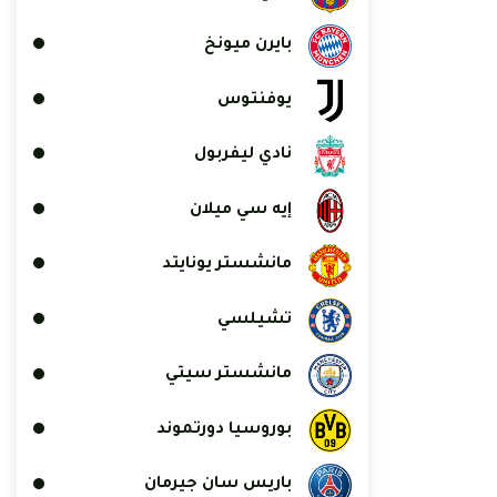
بايرن ميونخ
يوفنتوس
نادي ليفربول
إيه سي ميلان
مانشستر يونايتد
تشيلسي
مانشستر سيتي
بوروسيا دورتموند
باريس سان جيرمان