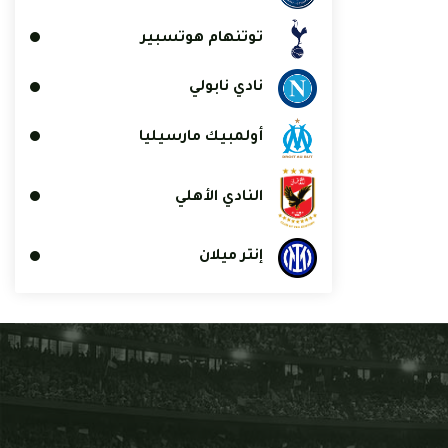
توتنهام هوتسبير
نادي نابولي
أولمبيك مارسيليا
النادي الأهلي
إنتر ميلان