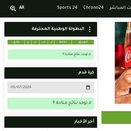
ث المباشر
Chrono24
Sports 24
AR
البطولة الوطنية المحترفة
الفريق
نقاط
ل
ف
ت
خ
فارق
لا توجد نتائج متاحة !!
كرة قدم
لا توجد نتائج متاحة !!
أخر الأخبار