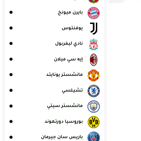
بايرن ميونخ
يوفنتوس
نادي ليفربول
إيه سي ميلان
مانشستر يونايتد
تشيلسي
مانشستر سيتي
بوروسيا دورتموند
باريس سان جيرمان