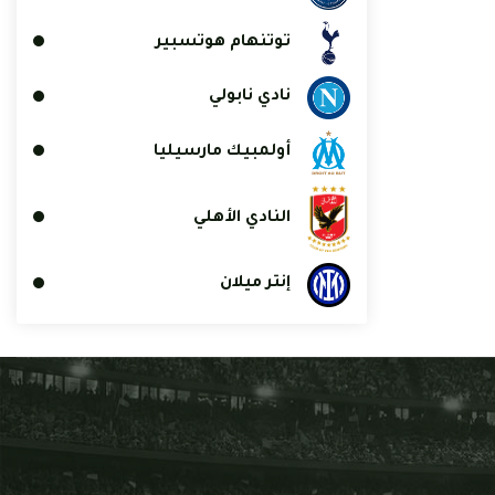
توتنهام هوتسبير
نادي نابولي
أولمبيك مارسيليا
النادي الأهلي
إنتر ميلان