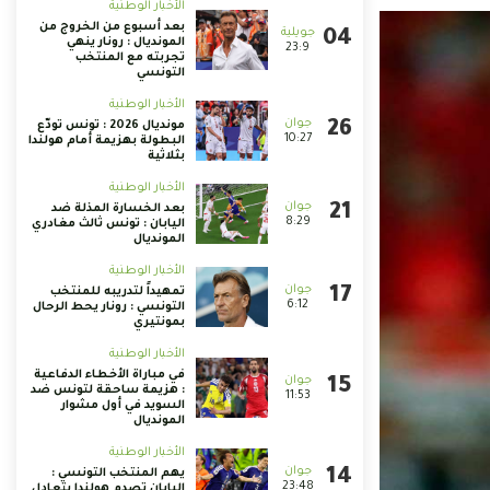
الأخبار الوطنية
بعد أسبوع من الخروج من
المونديال : رونار ينهي
23:9
تجربته مع المنتخب
التونسي
الأخبار الوطنية
مونديال 2026 : تونس تودّع
10:27
البطولة بهزيمة أمام هولندا
بثلاثية
الأخبار الوطنية
بعد الخسارة المذلة ضد
8:29
اليابان : تونس ثالث مغادري
المونديال
الأخبار الوطنية
تمهيداً لتدريبه للمنتخب
6:12
التونسي : رونار يحط الرحال
بمونتيري
الأخبار الوطنية
في مباراة الأخطاء الدفاعية
: هزيمة ساحقة لتونس ضد
11:53
السويد في أول مشوار
المونديال
الأخبار الوطنية
يهم المنتخب التونسي :
23:48
اليابان تصدم هولندا بتعادل