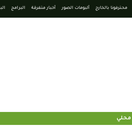
محترفونا بالخارج
ألبومات الصور
أخبار متفرقة
البرامج
الب
محلي