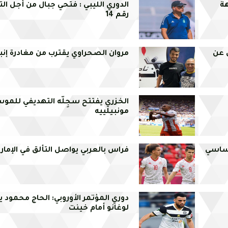
هة
الدوري الليبي : فتحي جبال من أجل الت
رقم 14
 عن
مروان الصحراوي يقترب من مغادرة إن
الخزري يفتتح سجِلّه التهديفي للموس
مونبيلييه
 ساسي
فراس بالعربي يواصل التألق في الإمار
دوري المؤتمر الأوروبي: الحاج محمود 
لوغانو أمام خينت