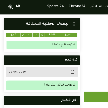
ث المباشر
Chrono24
Sports 24
AR
البطولة الوطنية المحترفة
الفريق
نقاط
ل
ف
ت
خ
فارق
لا توجد نتائج متاحة !!
كرة قدم
لا توجد نتائج متاحة !!
أخر الأخبار