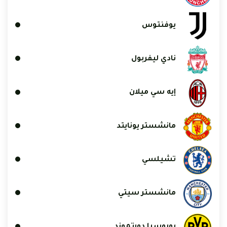
يوفنتوس
نادي ليفربول
إيه سي ميلان
مانشستر يونايتد
تشيلسي
مانشستر سيتي