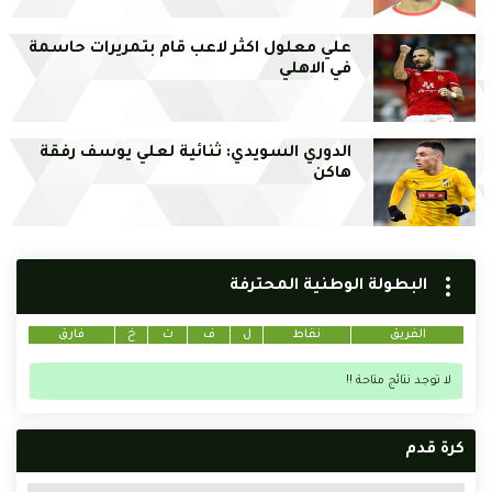
علي معلول اكثر لاعب قام بتمريرات حاسمة
في الاهلي
الدوري السويدي: ثنائية لعلي يوسف رفقة
هاكن
البطولة الوطنية المحترفة
الفريق
نقاط
ل
ف
ت
خ
فارق
لا توجد نتائج متاحة !!
كرة قدم