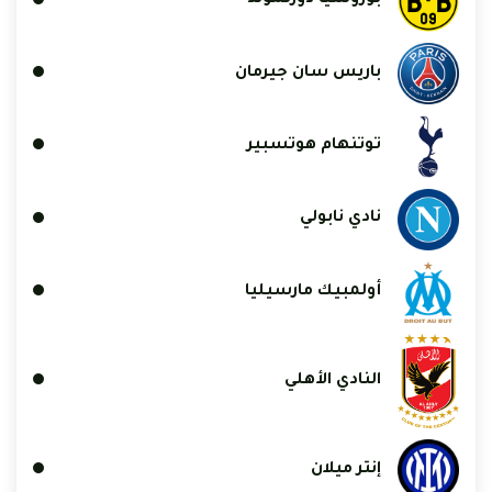
بوروسيا دورتموند
باريس سان جيرمان
توتنهام هوتسبير
نادي نابولي
أولمبيك مارسيليا
النادي الأهلي
إنتر ميلان