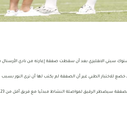
دي ستوك سيتي الانقليزي بعد أن سقطت صفقة إعارته من نادي الأرسنال
 31 جانفي 2022 إلى مدينة "ستوك" أين خضع للاختبار الطبي غير أن الصفقة لم يكتب لها أن ترى ال
وكان