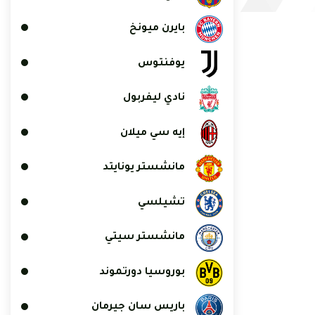
بايرن ميونخ
يوفنتوس
نادي ليفربول
إيه سي ميلان
مانشستر يونايتد
تشيلسي
مانشستر سيتي
بوروسيا دورتموند
باريس سان جيرمان