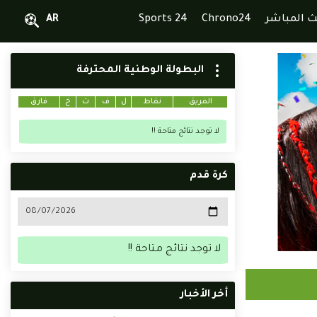
ث المباشر
Chrono24
Sports 24
AR
البطولة الوطنية المحترفة
الفريق
نقاط
ل
ف
ت
خ
فارق
لا توجد نتائج متاحة !!
كرة قدم
لا توجد نتائج متاحة !!
أخر الأخبار