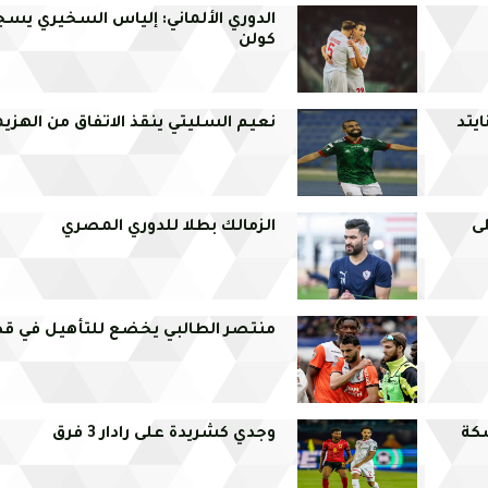
الدوري الألماني: إلياس السخيري يسج
كولن
يتد
نعيم السليتي ينقذ الاتفاق من الهزي
ى
الزمالك بطلا للدوري المصري
منتصر الطالبي يخضع للتأهيل في ق
سكة
وجدي كشريدة على رادار 3 فرق