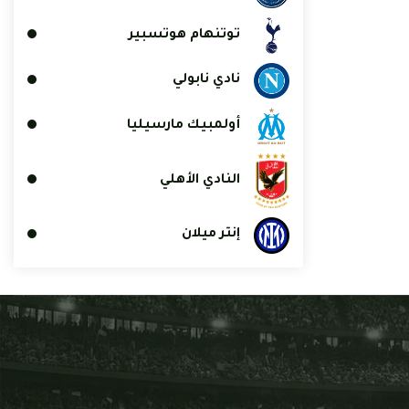
توتنهام هوتسبير
نادي نابولي
أولمبيك مارسيليا
النادي الأهلي
إنتر ميلان