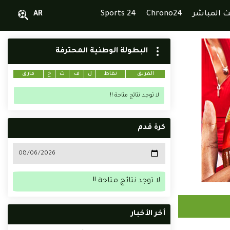
ث المباشر
Chrono24
Sports 24
AR
البطولة الوطنية المحترفة
الفريق
نقاط
ل
ف
ت
خ
فارق
لا توجد نتائج متاحة !!
كرة قدم
لا توجد نتائج متاحة !!
أخر الأخبار