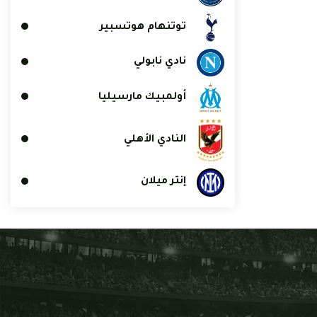
توتنهام هوتسبير
نادي نابولي
أولمبيك مارسيليا
النادي الأهلي
إنتر ميلان