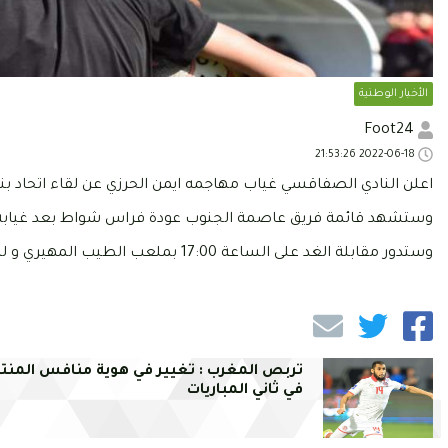
الأخبار الوطنية
Foot24
2022-06-18 21:53:26
اعلن النادي الصفاقسي غياب مهاجمه ايمن الحرزي عن لقاء اتحاد بن
وستشهد قائمة فريق عاصمة الجنوب عودة فراس شواط بعد غيابه 
وستدور مقابلة الغد على الساعة 17:00 بملعب الطيب المهيري و لن تكون منقولة تلفزيا مبدئيا.
تربص المغرب : تغيير في هوية منافس المن
في ثاني المباريات