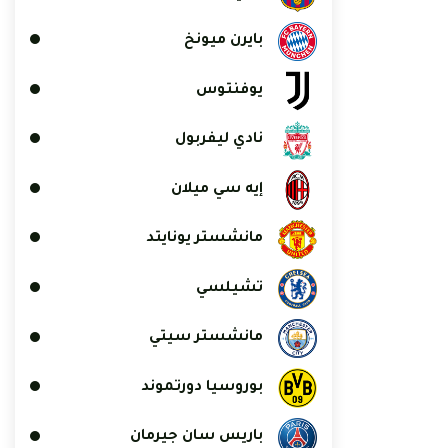
بايرن ميونخ
يوفنتوس
نادي ليفربول
إيه سي ميلان
مانشستر يونايتد
تشيلسي
مانشستر سيتي
بوروسيا دورتموند
باريس سان جيرمان