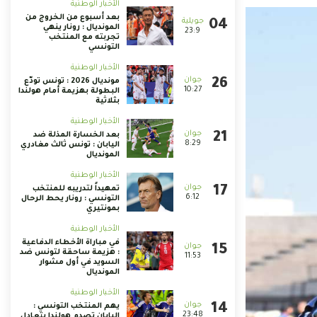
الأخبار الوطنية
بعد أسبوع من الخروج من
المونديال : رونار ينهي
23:9
تجربته مع المنتخب
التونسي
الأخبار الوطنية
مونديال 2026 : تونس تودّع
10:27
البطولة بهزيمة أمام هولندا
بثلاثية
الأخبار الوطنية
بعد الخسارة المذلة ضد
8:29
اليابان : تونس ثالث مغادري
المونديال
الأخبار الوطنية
تمهيداً لتدريبه للمنتخب
6:12
التونسي : رونار يحط الرحال
بمونتيري
الأخبار الوطنية
في مباراة الأخطاء الدفاعية
: هزيمة ساحقة لتونس ضد
11:53
السويد في أول مشوار
المونديال
الأخبار الوطنية
يهم المنتخب التونسي :
23:48
اليابان تصدم هولندا بتعادل