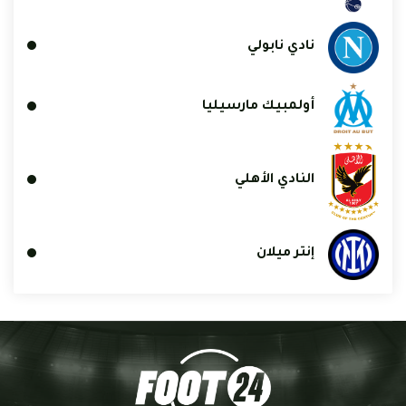
نادي نابولي
أولمبيك مارسيليا
النادي الأهلي
إنتر ميلان