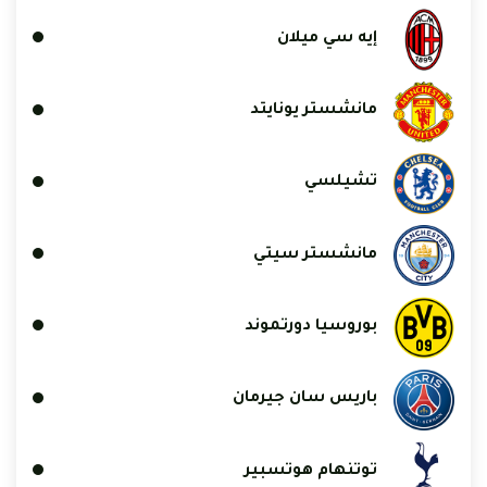
إيه سي ميلان
مانشستر يونايتد
تشيلسي
مانشستر سيتي
بوروسيا دورتموند
باريس سان جيرمان
توتنهام هوتسبير