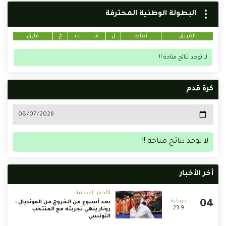
البطولة الوطنية المحترفة
الفريق
نقاط
ل
ف
ت
خ
فارق
لا توجد نتائج متاحة !!
كرة قدم
لا توجد نتائج متاحة !!
أخر الأخبار
الأخبار الوطنية
بعد أسبوع من الخروج من المونديال :
23:9
رونار ينهي تجربته مع المنتخب
التونسي