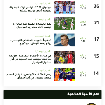
الأخبار الوطنية
مونديال 2026 : تونس تودّع البطولة
10:27
بهزيمة أمام هولندا بثلاثية
الأخبار الوطنية
بعد الخسارة المذلة ضد اليابان :
8:29
تونس ثالث مغادري المونديال
الأخبار الوطنية
تمهيداً لتدريبه للمنتخب التونسي :
6:12
رونار يحط الرحال بمونتيري
الأخبار الوطنية
في مباراة الأخطاء الدفاعية : هزيمة
11:53
ساحقة لتونس ضد السويد في أول
مشوار المونديال
الأخبار الوطنية
يهم المنتخب التونسي : اليابان تصدم
23:48
هولندا بتعادل في آخر الدقائق
أهم الأندية العالمية