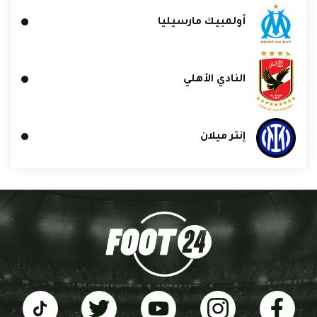
أولمبيك مارسيليا
النادي الأهلي
إنتر ميلان