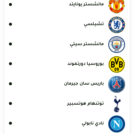
مانشستر يونايتد
تشيلسي
مانشستر سيتي
بوروسيا دورتموند
باريس سان جيرمان
توتنهام هوتسبير
نادي نابولي