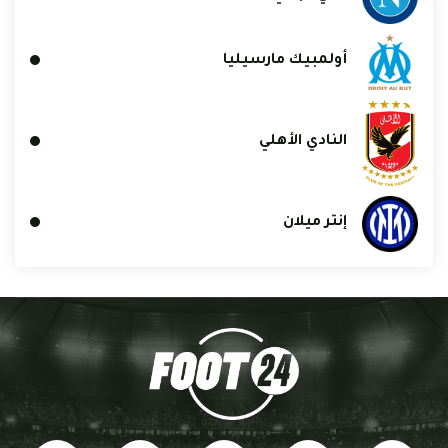
أولمبيك مارسيليا
النادي الأهلي
إنتر ميلان