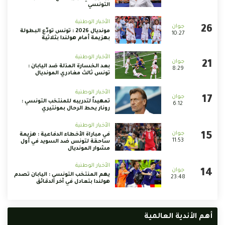
التونسي
الأخبار الوطنية
مونديال 2026 : تونس تودّع البطولة
10:27
بهزيمة أمام هولندا بثلاثية
الأخبار الوطنية
بعد الخسارة المذلة ضد اليابان :
8:29
تونس ثالث مغادري المونديال
الأخبار الوطنية
تمهيداً لتدريبه للمنتخب التونسي :
6:12
رونار يحط الرحال بمونتيري
الأخبار الوطنية
في مباراة الأخطاء الدفاعية : هزيمة
11:53
ساحقة لتونس ضد السويد في أول
مشوار المونديال
الأخبار الوطنية
يهم المنتخب التونسي : اليابان تصدم
23:48
هولندا بتعادل في آخر الدقائق
أهم الأندية العالمية