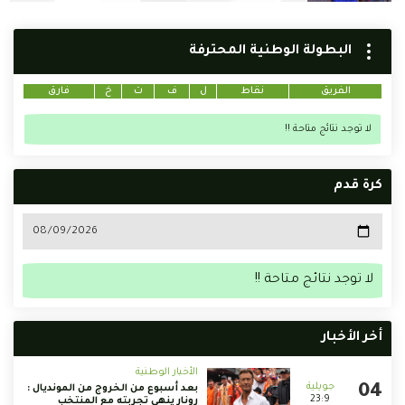
البطولة الوطنية المحترفة
الفريق
نقاط
ل
ف
ت
خ
فارق
لا توجد نتائج متاحة !!
كرة قدم
لا توجد نتائج متاحة !!
أخر الأخبار
الأخبار الوطنية
بعد أسبوع من الخروج من المونديال :
23:9
رونار ينهي تجربته مع المنتخب