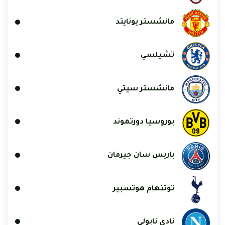
مانشستر يونايتد
تشيلسي
مانشستر سيتي
بوروسيا دورتموند
باريس سان جيرمان
توتنهام هوتسبير
نادي نابولي