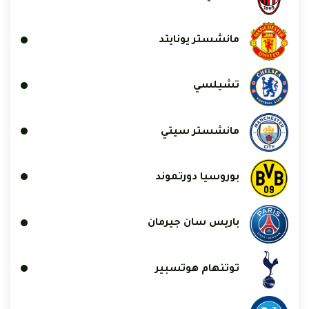
مانشستر يونايتد
تشيلسي
مانشستر سيتي
بوروسيا دورتموند
باريس سان جيرمان
توتنهام هوتسبير