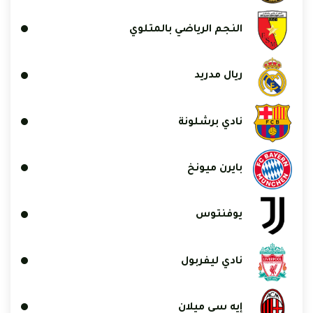
النجم الرياضي بالمتلوي
ريال مدريد
نادي برشلونة
بايرن ميونخ
يوفنتوس
نادي ليفربول
إيه سي ميلان