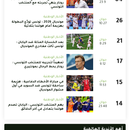
23:9
رونار ينهي تجربته مع المنتخب
التونسي
الأخبار الوطنية
مونديال 2026 : تونس تودّع البطولة
10:27
بهزيمة أمام هولندا بثلاثية
الأخبار الوطنية
بعد الخسارة المذلة ضد اليابان :
8:29
تونس ثالث مغادري المونديال
الأخبار الوطنية
تمهيداً لتدريبه للمنتخب التونسي :
6:12
رونار يحط الرحال بمونتيري
الأخبار الوطنية
في مباراة الأخطاء الدفاعية : هزيمة
11:53
ساحقة لتونس ضد السويد في أول
مشوار المونديال
الأخبار الوطنية
يهم المنتخب التونسي : اليابان تصدم
23:48
هولندا بتعادل في آخر الدقائق
أهم الأندية العالمية