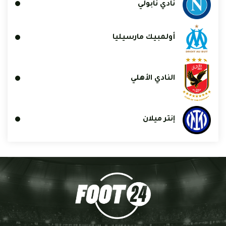
نادي نابولي
أولمبيك مارسيليا
النادي الأهلي
إنتر ميلان