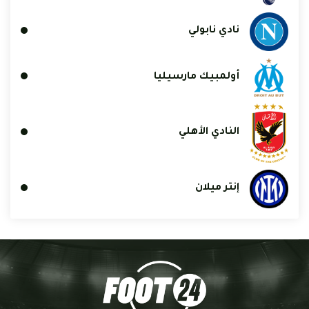
نادي نابولي
أولمبيك مارسيليا
النادي الأهلي
إنتر ميلان