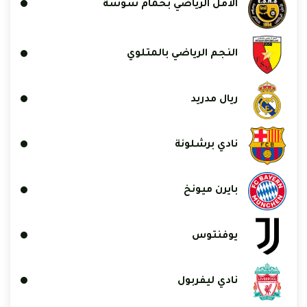
الأمل الرياضي بحمام سوسة
النجم الرياضي بالمتلوي
ريال مدريد
نادي برشلونة
بايرن ميونخ
يوفنتوس
نادي ليفربول