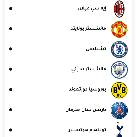
إيه سي ميلان
مانشستر يونايتد
تشيلسي
مانشستر سيتي
بوروسيا دورتموند
باريس سان جيرمان
توتنهام هوتسبير