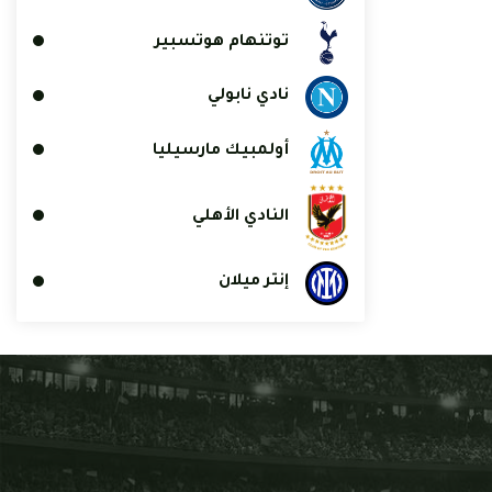
توتنهام هوتسبير
نادي نابولي
أولمبيك مارسيليا
النادي الأهلي
إنتر ميلان