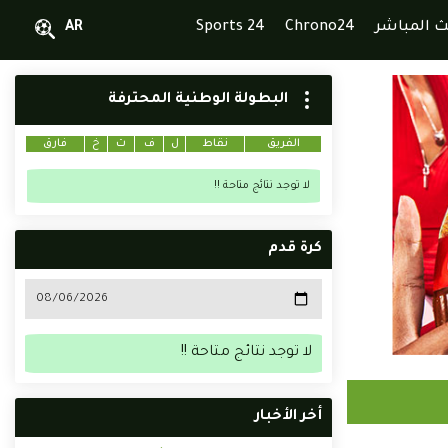
ث المباشر
Chrono24
Sports 24
AR
البطولة الوطنية المحترفة
الفريق
نقاط
ل
ف
ت
خ
فارق
لا توجد نتائج متاحة !!
كرة قدم
لا توجد نتائج متاحة !!
أخر الأخبار