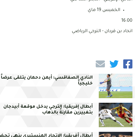
الخميس 19 ماي
16:00
اتحاد بن قردان - الترجي الرياضي
النادي الصفاقسي: أيمن دحمان يتلقى عرضاً
خليجياً
أبطال إفريقيا: الترجي يدخل موقعة أبيدجان
بتغييرين مقارنةً بالذهاب
أبطال أفريقيا: الاتحاد المنستيري ينهي تحضي