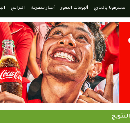
محترفونا بالخارج
ألبومات الصور
أخبار متفرقة
البرامج
الب
التتويج