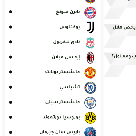
بايرن ميونخ
يوفنتوس
لسة للبت في 12 ملفا يخص هلال
نادي ليفربول
مدب ومعلول؟
إيه سي ميلان
مانشستر يونايتد
تشيلسي
مانشستر سيتي
بوروسيا دورتموند
باريس سان جيرمان