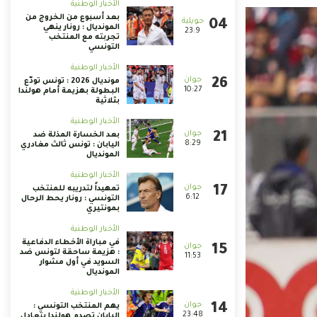
الأخبار الوطنية
بعد أسبوع من الخروج من
المونديال : رونار ينهي
23:9
تجربته مع المنتخب
التونسي
الأخبار الوطنية
مونديال 2026 : تونس تودّع
10:27
البطولة بهزيمة أمام هولندا
بثلاثية
الأخبار الوطنية
بعد الخسارة المذلة ضد
8:29
اليابان : تونس ثالث مغادري
المونديال
الأخبار الوطنية
تمهيداً لتدريبه للمنتخب
6:12
التونسي : رونار يحط الرحال
بمونتيري
الأخبار الوطنية
في مباراة الأخطاء الدفاعية
: هزيمة ساحقة لتونس ضد
11:53
السويد في أول مشوار
المونديال
الأخبار الوطنية
يهم المنتخب التونسي :
23:48
اليابان تصدم هولندا بتعادل