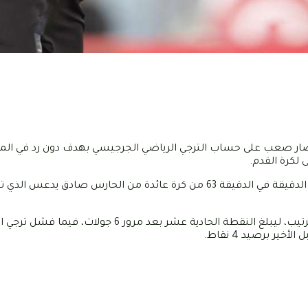
ليوم الخميس 18 نوفمبر 2021، من تحقيق انتصار صعب على حساب الترجي الرياضي الجرجيسي بهدف دون رد 
 لكرة القدم.
وسجل هدف المباراة الوحيد مدافع فريق باب الجديد بلال العيفة في الدقيقة في الدقيقة 63 من كرة عائدة من الحارس 
وواصل أبناء منتصر الوحيشي ملاحقة الإتحاد المنستيري متصدر الترتيب، ليبلغ النقطة الحادية عشر بعد 
ر برصيد 4 نقاط.