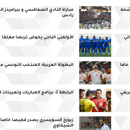
ترشحه
مباراة النادي الصفاقسي و بيراميدز 
رادس
ئي
الأولمبي الباجي يخوض تربصا مغلقا
تصفيات الكان: المنتخب الوطني لأقل من 20 عاما
البطولة العربية: المنتخب التونسي من
ريفي
الرابطة 2: برنامج المباريات وتعيينات الحكام
زيورخ السويسري يصدر قميصا خاصا 
الشيخاوي