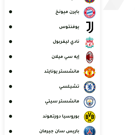
بايرن ميونخ
يوفنتوس
نادي ليفربول
إيه سي ميلان
مانشستر يونايتد
تشيلسي
مانشستر سيتي
بوروسيا دورتموند
باريس سان جيرمان