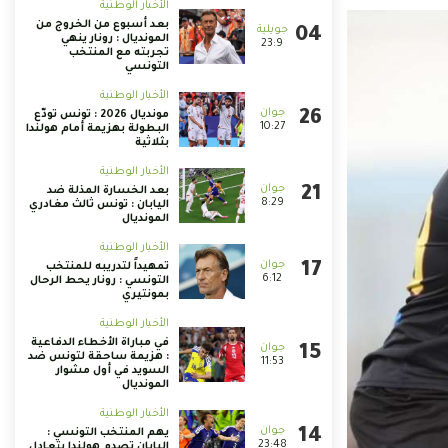
الأخبار الوطنية
بعد أسبوع من الخروج من
المونديال : رونار ينهي
23:9
تجربته مع المنتخب
التونسي
الأخبار الوطنية
مونديال 2026 : تونس تودّع
10:27
البطولة بهزيمة أمام هولندا
بثلاثية
الأخبار الوطنية
بعد الخسارة المذلة ضد
8:29
اليابان : تونس ثالث مغادري
المونديال
الأخبار الوطنية
تمهيداً لتدريبه للمنتخب
6:12
التونسي : رونار يحط الرحال
بمونتيري
الأخبار الوطنية
في مباراة الأخطاء الدفاعية
: هزيمة ساحقة لتونس ضد
11:53
السويد في أول مشوار
المونديال
الأخبار الوطنية
يهم المنتخب التونسي :
23:48
اليابان تصدم هولندا بتعادل