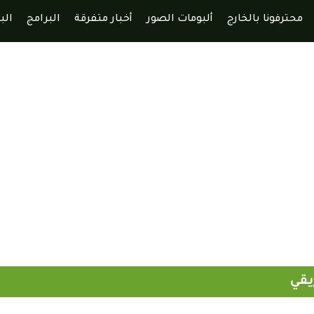
محترفونا بالخارج
ألبومات الصور
أخبار متفرقة
البرامج
الب
يقي