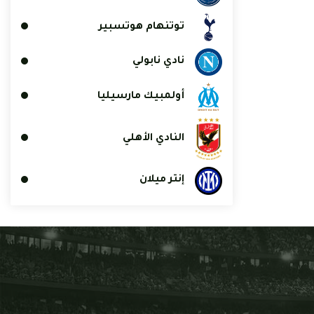
توتنهام هوتسبير
نادي نابولي
أولمبيك مارسيليا
النادي الأهلي
إنتر ميلان