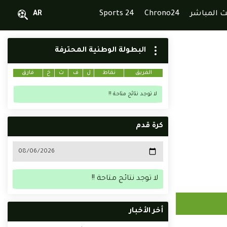
ث المباشر
Chrono24
Sports 24
AR
البطولة الوطنية المحترفة
الفريق
نقاط
ل
ف
ت
خ
فارق
لا توجد نتائج متاحة !!
كرة قدم
لا توجد نتائج متاحة !!
أخر الأخبار