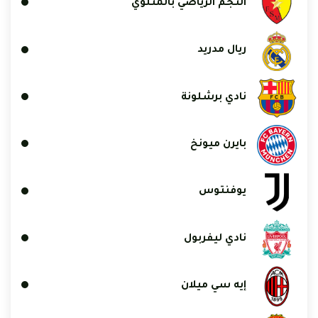
النجم الرياضي بالمتلوي
ريال مدريد
نادي برشلونة
بايرن ميونخ
يوفنتوس
نادي ليفربول
إيه سي ميلان