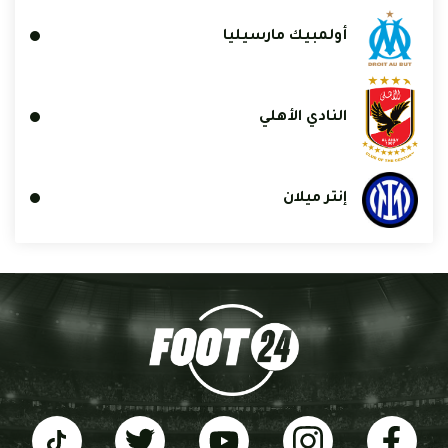
أولمبيك مارسيليا
النادي الأهلي
إنتر ميلان