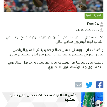
الأخبار العالمية
Foot24
2022-05-09 19:18:00
ذكرت سكاي سبورت اليوم الاثنين ان ادارة بايرن ميونيخ ترغب في
انتداب نجم ليفربول ساديو ماني.
واضافت ان البوسني حسن صالح حميديتش المدير الرياضي
لبايرن ميونخ سيقدم عرضا لادارة الريدز من اجل استقدام ماني.
ولعب ماني سابقا في صفوف ماتز الفرنسي و ريد بول سالزبورغ
النمساوي و ساوثهامبتون الانجليزي.
كأس العالم: 7 منتخبات تتخلى على شارة
المثلية