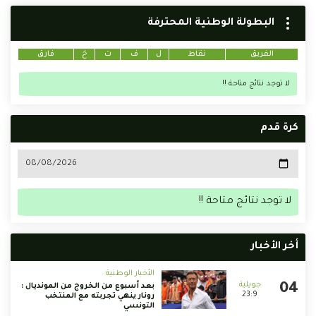
البطولة الوطنية المحترفة
الفريق
نقاط
ل
ف
ت
خ
فارق
لا توجد نتائج متاحة !!
كرة قدم
لا توجد نتائج متاحة !!
أخر الأخبار
الأخبار الوطنية
بعد أسبوع من الخروج من المونديال :
23:9
رونار ينهي تجربته مع المنتخب
التونسي