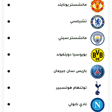
مانشستر يونايتد
تشيلسي
مانشستر سيتي
بوروسيا دورتموند
باريس سان جيرمان
توتنهام هوتسبير
نادي نابولي