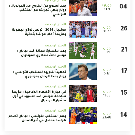
الأخبار الوطنية
بعد أسبوع من الخروج من المونديال :
23:9
رونار ينهي تجربته مع المنتخب
التونسي
الأخبار الوطنية
مونديال 2026 : تونس تودّع البطولة
10:27
بهزيمة أمام هولندا بثلاثية
الأخبار الوطنية
بعد الخسارة المذلة ضد اليابان :
8:29
تونس ثالث مغادري المونديال
الأخبار الوطنية
تمهيداً لتدريبه للمنتخب التونسي :
6:12
رونار يحط الرحال بمونتيري
الأخبار الوطنية
في مباراة الأخطاء الدفاعية : هزيمة
11:53
ساحقة لتونس ضد السويد في أول
مشوار المونديال
الأخبار الوطنية
يهم المنتخب التونسي : اليابان تصدم
23:48
هولندا بتعادل في آخر الدقائق