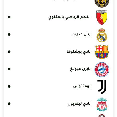
النجم الرياضي بالمتلوي
ريال مدريد
نادي برشلونة
بايرن ميونخ
يوفنتوس
نادي ليفربول