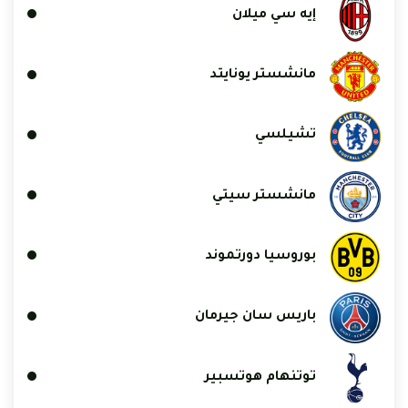
إيه سي ميلان
مانشستر يونايتد
تشيلسي
مانشستر سيتي
بوروسيا دورتموند
باريس سان جيرمان
توتنهام هوتسبير