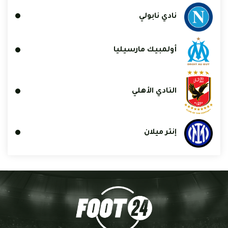
نادي نابولي
أولمبيك مارسيليا
النادي الأهلي
إنتر ميلان