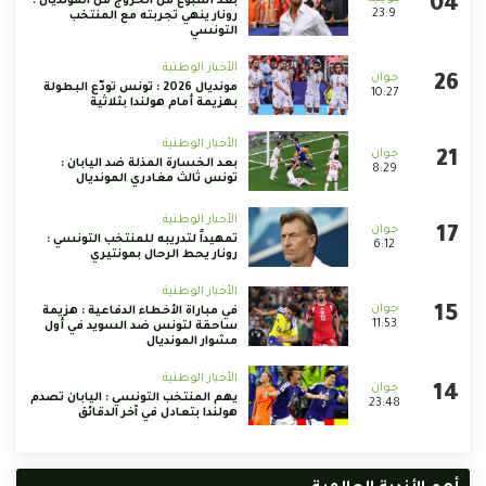
بعد أسبوع من الخروج من المونديال :
23:9
رونار ينهي تجربته مع المنتخب
التونسي
الأخبار الوطنية
مونديال 2026 : تونس تودّع البطولة
10:27
بهزيمة أمام هولندا بثلاثية
الأخبار الوطنية
بعد الخسارة المذلة ضد اليابان :
8:29
تونس ثالث مغادري المونديال
الأخبار الوطنية
تمهيداً لتدريبه للمنتخب التونسي :
6:12
رونار يحط الرحال بمونتيري
الأخبار الوطنية
في مباراة الأخطاء الدفاعية : هزيمة
11:53
ساحقة لتونس ضد السويد في أول
مشوار المونديال
الأخبار الوطنية
يهم المنتخب التونسي : اليابان تصدم
23:48
هولندا بتعادل في آخر الدقائق