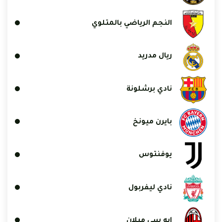
النجم الرياضي بالمتلوي
ريال مدريد
نادي برشلونة
بايرن ميونخ
يوفنتوس
نادي ليفربول
إيه سي ميلان