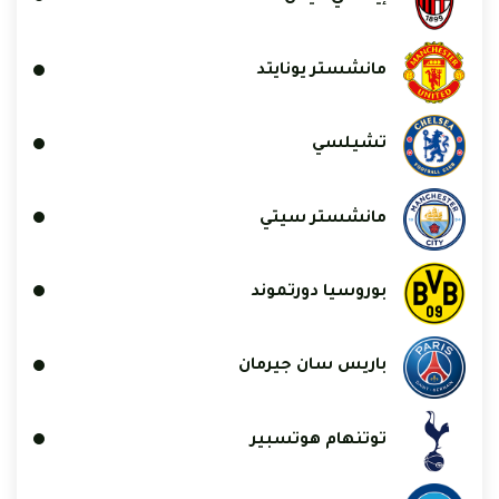
مانشستر يونايتد
تشيلسي
مانشستر سيتي
بوروسيا دورتموند
باريس سان جيرمان
توتنهام هوتسبير