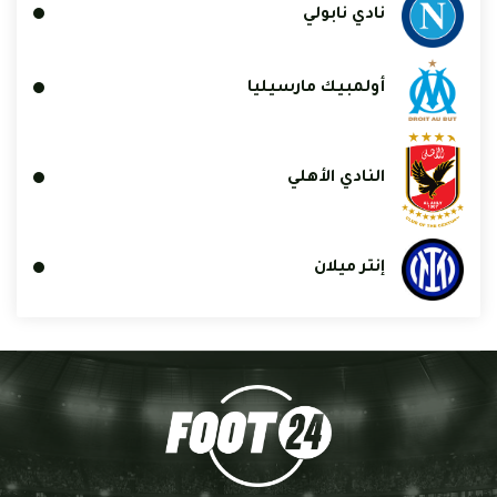
نادي نابولي
أولمبيك مارسيليا
النادي الأهلي
إنتر ميلان