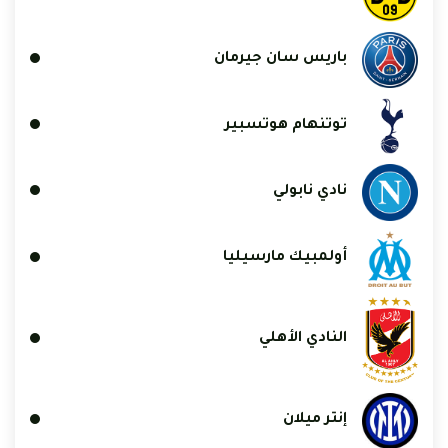
باريس سان جيرمان
توتنهام هوتسبير
نادي نابولي
أولمبيك مارسيليا
النادي الأهلي
إنتر ميلان