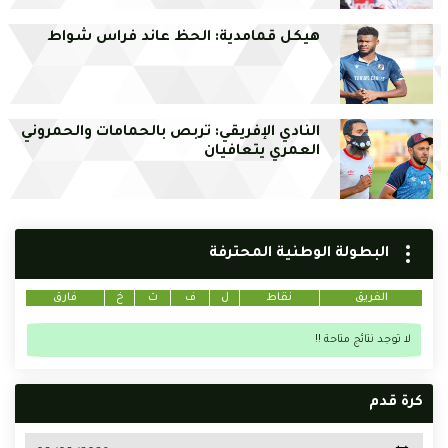
هيكل قمامدية: الحظ عاند فراس شواط
النادي الإفريقي: تربص بالحمامات والحمروني
العمري يتعافيان
البطولة الوطنية المحترفة
الفريق
نقاط
ل
ف
ت
خ
فارق
لا توجد نتائج متاحة !!
كرة قدم