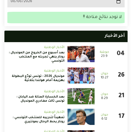
لا توجد نتائج متاحة !!
أخر الأخبار
الأخبار الوطنية
بعد أسبوع من الخروج من المونديال :
23:9
رونار ينهي تجربته مع المنتخب
التونسي
الأخبار الوطنية
مونديال 2026 : تونس تودّع البطولة
10:27
بهزيمة أمام هولندا بثلاثية
الأخبار الوطنية
بعد الخسارة المذلة ضد اليابان :
8:29
تونس ثالث مغادري المونديال
الأخبار الوطنية
تمهيداً لتدريبه للمنتخب التونسي :
6:12
رونار يحط الرحال بمونتيري
الأخبار الوطنية