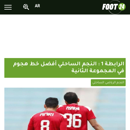
AR
الأخبار الوطنية
الأخبار العالمية
فيديوهات
محترفونا بالخارج
الرابطة 1 : النجم الساحلي أفضل خط هجوم
ألبومات الصور
في المجموعة الثانية
أخبار متفرقة
النجم الرياضي الساحلي
البرامج
البث المباشر
Chrono24
Sports 24