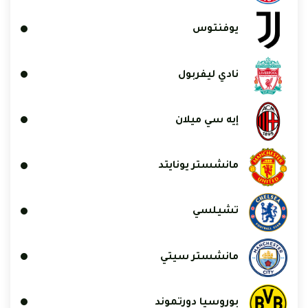
يوفنتوس
نادي ليفربول
إيه سي ميلان
مانشستر يونايتد
تشيلسي
مانشستر سيتي
بوروسيا دورتموند