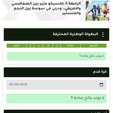
الرابطة 1: كلاسيكو مثير بين الصفاقسي
والافريقي.. ودربي في سوسة بين النجم
والمنستير
البطولة الوطنية المحترفة
الفريق
نقاط
ل
ف
ت
خ
فارق
لا توجد نتائج متاحة !!
كرة قدم
لا توجد نتائج متاحة !!