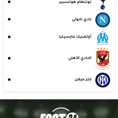
توتنهام هوتسبير
نادي نابولي
أولمبيك مارسيليا
النادي الأهلي
إنتر ميلان