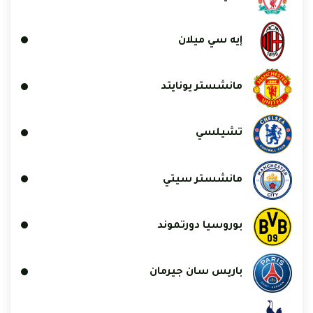
إيه سي ميلان
مانشستر يونايتد
تشيلسي
مانشستر سيتي
بوروسيا دورتموند
باريس سان جيرمان