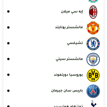
إيه سي ميلان
مانشستر يونايتد
تشيلسي
مانشستر سيتي
بوروسيا دورتموند
باريس سان جيرمان
توتنهام هوتسبير