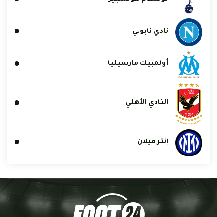
نادي نابولي
أولمبيك مارسيليا
النادي الأهلي
إنتر ميلان