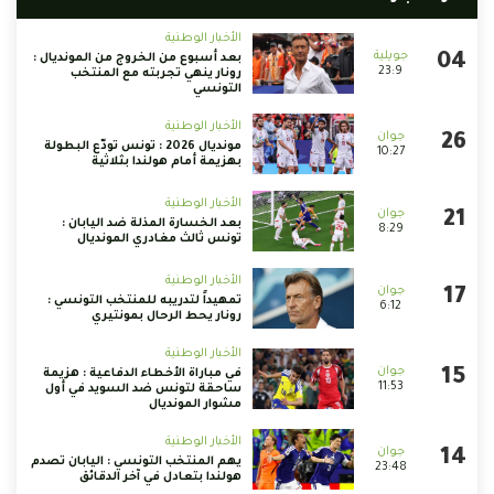
الأخبار الوطنية
بعد أسبوع من الخروج من المونديال :
23:9
رونار ينهي تجربته مع المنتخب
التونسي
الأخبار الوطنية
مونديال 2026 : تونس تودّع البطولة
10:27
بهزيمة أمام هولندا بثلاثية
الأخبار الوطنية
بعد الخسارة المذلة ضد اليابان :
8:29
تونس ثالث مغادري المونديال
الأخبار الوطنية
تمهيداً لتدريبه للمنتخب التونسي :
6:12
رونار يحط الرحال بمونتيري
الأخبار الوطنية
في مباراة الأخطاء الدفاعية : هزيمة
11:53
ساحقة لتونس ضد السويد في أول
مشوار المونديال
الأخبار الوطنية
يهم المنتخب التونسي : اليابان تصدم
23:48
هولندا بتعادل في آخر الدقائق