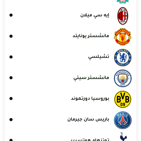
إيه سي ميلان
مانشستر يونايتد
تشيلسي
مانشستر سيتي
بوروسيا دورتموند
باريس سان جيرمان
توتنهام هوتسبير