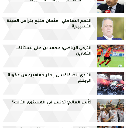
النجم الساحلي : عثمان جنيّح يترأس الهيئة
التسييرية
الترجي الرياضي: محمد بن علي يستأنف
التمارين
النادي الصفاقسي يحذر جماهيره من عقوبة
الويكلو
كأس العالم: تونس في المستوى الثالث؟