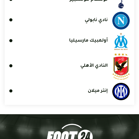
نادي نابولي
أولمبيك مارسيليا
النادي الأهلي
إنتر ميلان