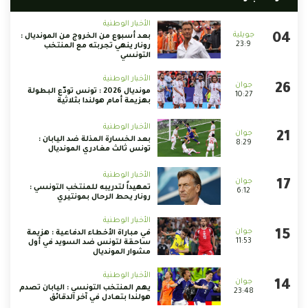
الأخبار الوطنية
بعد أسبوع من الخروج من المونديال :
23:9
رونار ينهي تجربته مع المنتخب
التونسي
الأخبار الوطنية
مونديال 2026 : تونس تودّع البطولة
10:27
بهزيمة أمام هولندا بثلاثية
الأخبار الوطنية
بعد الخسارة المذلة ضد اليابان :
8:29
تونس ثالث مغادري المونديال
الأخبار الوطنية
تمهيداً لتدريبه للمنتخب التونسي :
6:12
رونار يحط الرحال بمونتيري
الأخبار الوطنية
في مباراة الأخطاء الدفاعية : هزيمة
11:53
ساحقة لتونس ضد السويد في أول
مشوار المونديال
الأخبار الوطنية
يهم المنتخب التونسي : اليابان تصدم
23:48
هولندا بتعادل في آخر الدقائق