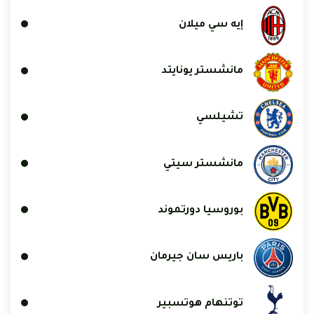
إيه سي ميلان
مانشستر يونايتد
تشيلسي
مانشستر سيتي
بوروسيا دورتموند
باريس سان جيرمان
توتنهام هوتسبير