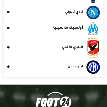
نادي نابولي
أولمبيك مارسيليا
النادي الأهلي
إنتر ميلان