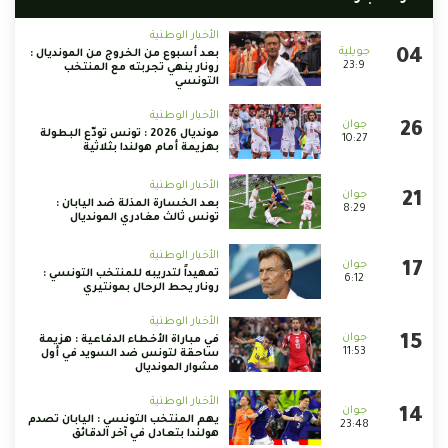
الأخبار الوطنية
بعد أسبوع من الخروج من المونديال :
23:9
رونار ينهي تجربته مع المنتخب
التونسي
الأخبار الوطنية
مونديال 2026 : تونس تودّع البطولة
10:27
بهزيمة أمام هولندا بثلاثية
الأخبار الوطنية
بعد الخسارة المذلة ضد اليابان :
8:29
تونس ثالث مغادري المونديال
الأخبار الوطنية
تمهيداً لتدريبه للمنتخب التونسي :
6:12
رونار يحط الرحال بمونتيري
الأخبار الوطنية
في مباراة الأخطاء الدفاعية : هزيمة
11:53
ساحقة لتونس ضد السويد في أول
مشوار المونديال
الأخبار الوطنية
يهم المنتخب التونسي : اليابان تصدم
23:48
هولندا بتعادل في آخر الدقائق