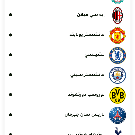
إيه سي ميلان
مانشستر يونايتد
تشيلسي
مانشستر سيتي
بوروسيا دورتموند
باريس سان جيرمان