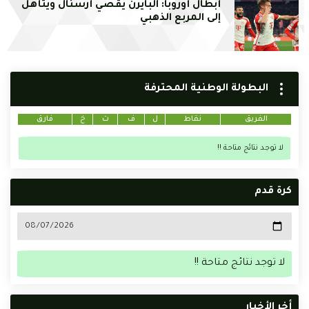
أبطال أوروبا: البايرن يقصي أرسنال ويتأهل
إلى المربع الذهبي
البطولة الوطنية المحترفة
الفريق
نقاط
ل
ف
ت
خ
فارق
لا توجد نتائج متاحة !!
كرة قدم
لا توجد نتائج متاحة !!
أخر الأخبار