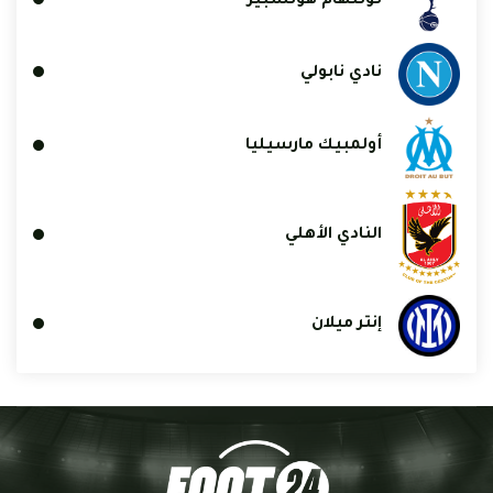
توتنهام هوتسبير
نادي نابولي
أولمبيك مارسيليا
النادي الأهلي
إنتر ميلان