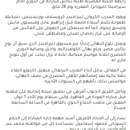
رابطة الأندية المصرية طلبه بتأجيل مباراته في الدوري أمام
سيراميكا كليوباترا، المقررة يوم 28 مايو.
ويقود المدرب الكرواتي لبيراميدز، كرونسلاف يورتشيتش، تشكيلة
طموحة تضم أسماء لامعة مثل إبراهيم عادل وفيستون ماييلي
وصديق إيجولا، كما أنه سيتمكن من التعويل على العائدين من
الإصابة على غرار رمضان صبحي ومصطفى فتحي.
ويمثل بلوغ النهائي إنجازًا غير مسبوق لبيراميدز، الذي سبق أن توج
بكأس مصر، وبلغ نهائي الكونفدرالية، واحتل وصافة الدوري
المصري لثلاثة مواسم متتالية، لكنه لا يزال يبحث عن أول تتويج
قاري له.
في المقابل، يدخل أبناء المدرب البرتغالي ميغيل كاردوزو اللقاء
بثقة عالية بعد إقصائهم للأهلي المصري في نصف النهائي،
مواصلين بذلك تألقهم في السنوات الأخيرة.
ويأمل الفريق الجنوب أفريقي في تحقيق نتيجة إيجابية على ملعبه
قبل مباراة العودة في القاهرة، والتي ستقام يوم الأحد 1 جوان
المقبل في ملعب الدفاع الجوي بالقاهرة في الساعة السابعة
مساءً.
يشار إلى أن الاتحاد الأفريقي أسند مهمة إدارة المباراة إلى الحكم
السوداني محمود إسماعيل، بمساعدة كل من مواطنه محمد عبد
الله وأحمد عبد الرازق من جيبوتي.