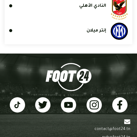
النادي الأهلي
إنتر ميلان
contact@foot24.tn