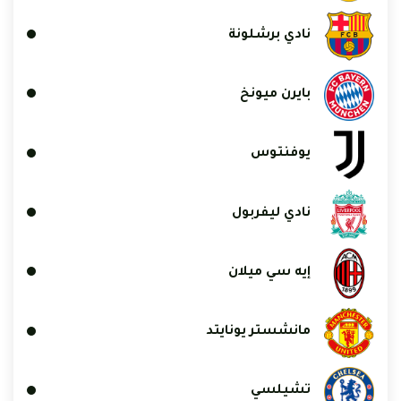
نادي برشلونة
بايرن ميونخ
يوفنتوس
نادي ليفربول
إيه سي ميلان
مانشستر يونايتد
تشيلسي