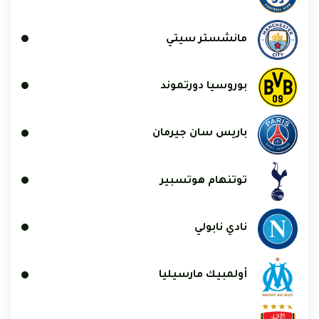
مانشستر سيتي
بوروسيا دورتموند
باريس سان جيرمان
توتنهام هوتسبير
نادي نابولي
أولمبيك مارسيليا