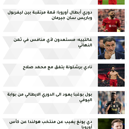
دوري أبطال أوروبا: قمة مرتقبة بين ليفربول
وباريس سان جيرمان
غالتييه: مستعدون لأي منافس في ثمن
النهائي
نادي برشلونة يتفق مع محمد صلاح
بول بوغبا يعود الى الدوري الايطالي من بوابة
اليوفي
دي يونغ يغيب عن منتخب هولندا عن كأس
أوروبا