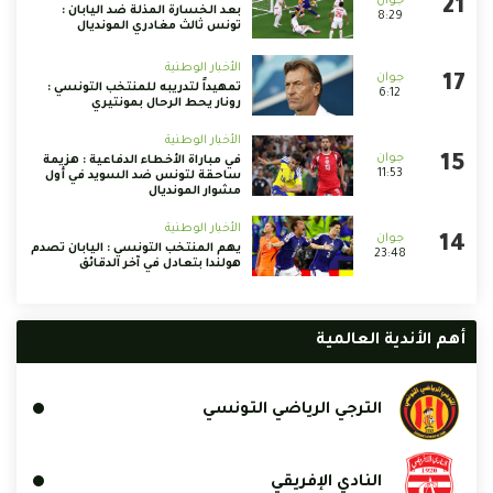
بعد الخسارة المذلة ضد اليابان :
8:29
تونس ثالث مغادري المونديال
الأخبار الوطنية
تمهيداً لتدريبه للمنتخب التونسي :
6:12
رونار يحط الرحال بمونتيري
الأخبار الوطنية
في مباراة الأخطاء الدفاعية : هزيمة
11:53
ساحقة لتونس ضد السويد في أول
مشوار المونديال
الأخبار الوطنية
يهم المنتخب التونسي : اليابان تصدم
23:48
هولندا بتعادل في آخر الدقائق
أهم الأندية العالمية
الترجي الرياضي التونسي
النادي الإفريقي